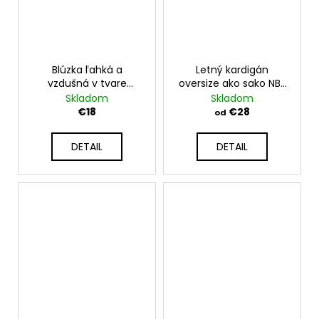
Blúzka ľahká a
Letný kardigán
vzdušná v tvare
oversize ako sako NB-
kimona BOHO NB-
LOKO
Skladom
Skladom
SIMONE
€18
€28
od
DETAIL
DETAIL