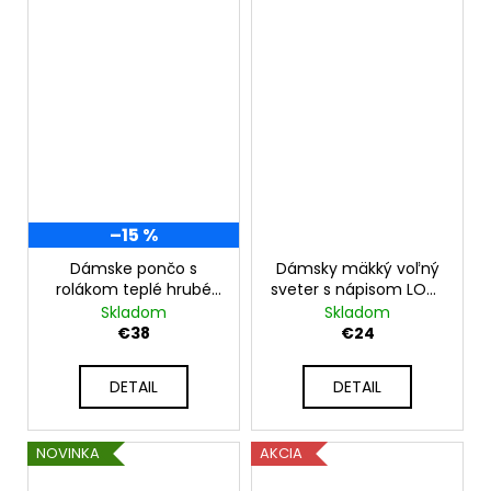
–15 %
Dámske pončo s
Dámsky mäkký voľný
rolákom teplé hrubé
sveter s nápisom LOVE
pončo s vlnou,
NB142305
Skladom
Skladom
prémiová kvalita JK-
€38
€24
SOPHIA
DETAIL
DETAIL
NOVINKA
AKCIA