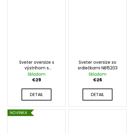
Sveter oversize s
Sveter oversize so
výstrihom s
srdiečkami NB15203
perleťovou niťou
Skladom
Skladom
NB82227
€29
€26
DETAIL
DETAIL
NOVINKA