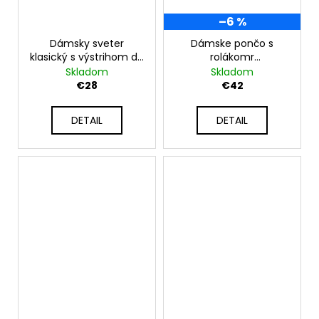
–6 %
Dámsky sveter
Dámske pončo s
klasický s výstrihom do
rolákomr
V NB-OMENA 142421
FASHIONWEEK-PERLA
Skladom
Skladom
€28
€42
DETAIL
DETAIL