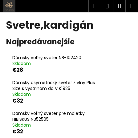
K
Prejsť
Hľadať
Náku
M
Prihlásen
na
o
obsah
Späť
Späť
košík
š
Svetre,kardigán
í
Č
k
Najpredávanejšie
o
p
o
Dámsky voľný sveter NB-102420
Skladom
t
€28
r
e
Dámsky asymetrický sveter z vlny Plus
b
Size s výstrihom do V K1925
Skladom
u
€32
j
e
Dámsky voľný sveter pre moletky
HIBISKUS NB52505
t
Skladom
e
€32
n