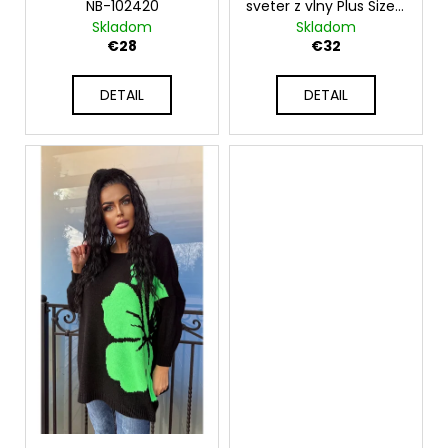
v
NB-102420
sveter z vlny Plus Size s
výstrihom do V K1925
Skladom
Skladom
€28
€32
DETAIL
DETAIL