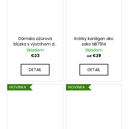
Dámska ažúrová
Krátky kardigan ako
blúzka s výstrihom do
sako NB7914
V NB-HEIDI
Skladom
Skladom
€23
€28
od
DETAIL
DETAIL
NOVINKA
NOVINKA