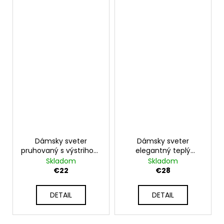
Dámsky sveter
Dámsky sveter
pruhovaný s výstrihom
elegantný teplý
do V NB82307
štýlový NB142312 LUISA
Skladom
Skladom
€22
€28
DETAIL
DETAIL