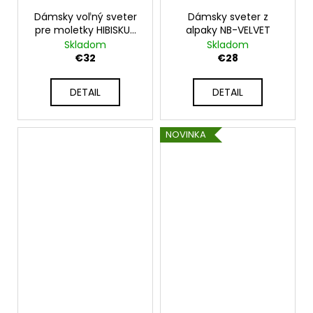
Dámsky voľný sveter
Dámsky sveter z
pre moletky HIBISKUS
alpaky NB-VELVET
NB52505
Skladom
Skladom
€32
€28
DETAIL
DETAIL
NOVINKA