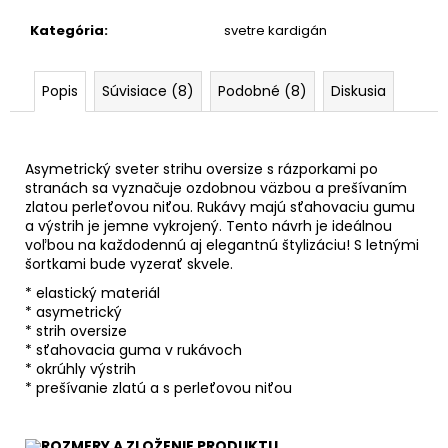
Kategória
:
svetre kardigán
Popis
Súvisiace (8)
Podobné (8)
Diskusia
Asymetrický sveter strihu oversize s rázporkami po
stranách sa vyznačuje ozdobnou väzbou a prešívaním
zlatou perleťovou niťou. Rukávy majú sťahovaciu gumu
a výstrih je jemne vykrojený. Tento návrh je ideálnou
voľbou na každodennú aj elegantnú štylizáciu! S letnými
šortkami bude vyzerať skvele.
* elastický materiál
* asymetrický
* strih oversize
* sťahovacia guma v rukávoch
* okrúhly výstrih
* prešívanie zlatú a s perleťovou niťou
ROZMERY A ZLOŽENIE PRODUKTU