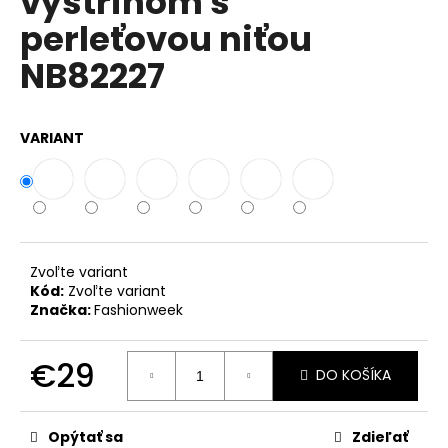
výstrihom s
č
z
a
perleťovou niťou
5
m
hviezdičiek.
NB82227
e
TALIANSKA
VARIANT
POHODLNÁ
TEPLÁKOVÁ
SÚPRAVA
K6171G
€44
Zvoľte variant
Kód:
Zvoľte variant
Značka:
Fashionweek
€29
DO KOŠÍKA
Jednotková
cena:
Opýtať sa
Zdieľať