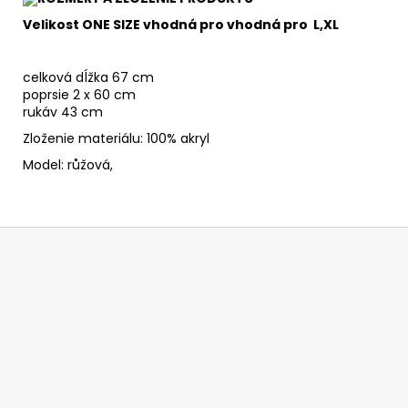
Velikost ONE SIZE vhodná pro vhodná pro L,XL
celková dĺžka 67 cm
poprsie 2 x 60 cm
rukáv 43 cm
Zloženie materiálu: 100% akryl
Model: růžová,
Z
á
p
ä
t
i
e