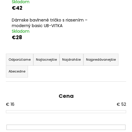
Skladom
á
€42
j
Dámske bavlnené tričko s riasením –
s
moderný basic UB-VITKA
ť
Skladom
?
€28
R
a
Odporúčame
Najlacnejšie
Najdrahšie
Najpredávanejšie
d
HĽADAŤ
Abecedne
e
n
i
O
Cena
e
d
€
16
€
52
p
p
o
r
r
o
ú
d