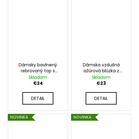
Dámsky bavlnený
Dámska vzdušná
rebrovaný top s
ažúrová blúzka z
výstrihom do V UB-
viskózy UB-ARONNA
Skladom
Skladom
COMETTI
€24
€23
DETAIL
DETAIL
NOVINKA
NOVINKA