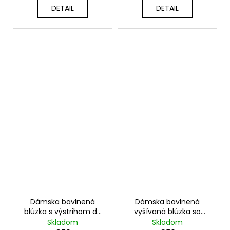
DETAIL
DETAIL
Dámska bavlnená
Dámska bavlnená
blúzka s výstrihom do
vyšívaná blúzka so
V a zaväzovaním UB-
zaväzovaním UB-
Skladom
Skladom