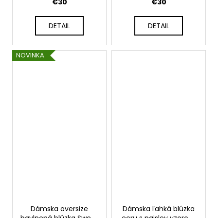
BEGBIE
FARELL
€30
€30
DETAIL
DETAIL
NOVINKA
Dámska oversize
Dámska ľahká blúzka