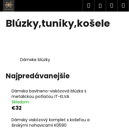
K
Prejsť
Hľadať
Náku
M
Prihlásen
na
o
obsah
Späť
Späť
košík
š
Blúzky,tuniky,košele
í
Č
k
o
p
o
Dámske blúzky
t
r
Najpredávanejšie
e
b
u
Dámska bavlneno-viskózová blúzka s
metalickou potlačou IT-ELVA
j
Skladom
e
€32
t
e
Dámsky viskózový komplet s košeľou a
širokými nohavicami K0590
n