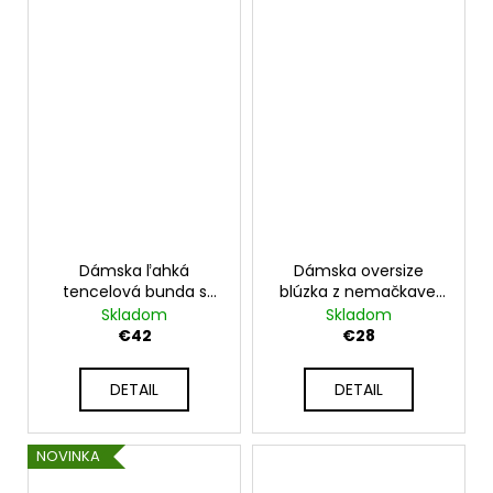
Dámska ľahká
Dámska oversize
tencelová bunda s
blúzka z nemačkavej
bodkami na zips UB-
viskózy s kvetinovou
Skladom
Skladom
CRECY
potlačou UB-ZINZA
€42
€28
DETAIL
DETAIL
NOVINKA