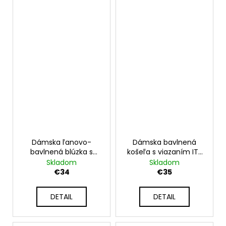
Dámska ľanovo-
Dámska bavlnená
bavlnená blúzka s
košeľa s viazaním IT-
kvetinovým motívom
DANIELA
Skladom
Skladom
Silent Flowers IT-GINA
€34
€35
DETAIL
DETAIL