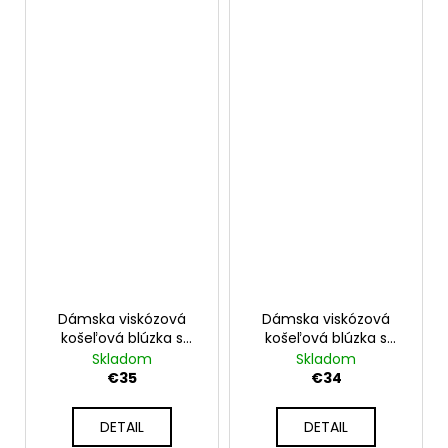
Dámska viskózová
Dámska viskózová
košeľová blúzka s
košeľová blúzka s
čipkou a viazaním UB-
kvetinovým vzorom
Skladom
Skladom
BRIGAN
UB-FENORA
€35
€34
DETAIL
DETAIL