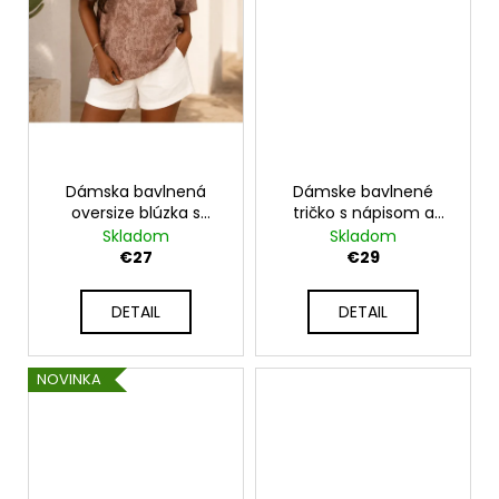
Dámska bavlnená
Dámske bavlnené
oversize blúzka s
tričko s nápisom a
melanžovým efektom
sťahovaním dole UB-
Skladom
Skladom
UB-CAMBRE
REMIGIO
€27
€29
DETAIL
DETAIL
NOVINKA