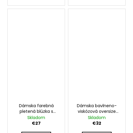
Dámska farebná
Dámska bavlneno-
pletená blúzka s
viskózová oversize
výstrihom do V UB-
blúzka s kvetinovou
Skladom
Skladom
LAURISSA
potlačou IT-BRAVA
€27
€32