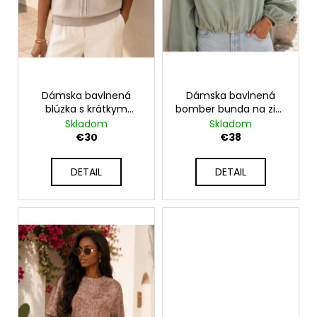
d
u
k
t
o
Dámska bavlnená
Dámska bavlnená
v
blúzka s krátkym
bomber bunda na zips
rukávom a pleteným
KATE
Skladom
Skladom
detailom UB-TIVOLI
€30
€38
DETAIL
DETAIL