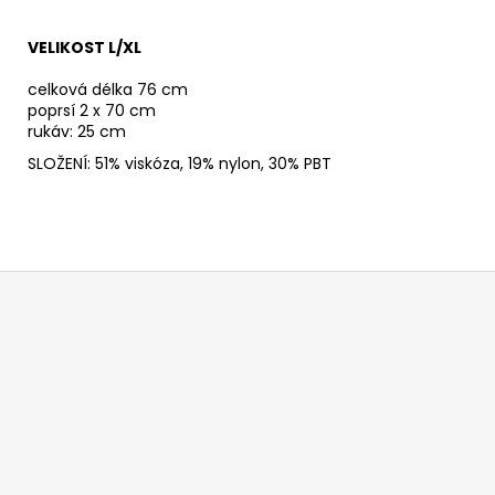
VELIKOST L/XL
celková délka 76 cm
poprsí 2 x 70 cm
rukáv: 25 cm
SLOŽENÍ: 51% viskóza, 19% nylon, 30% PBT
Z
á
p
ä
t
i
e