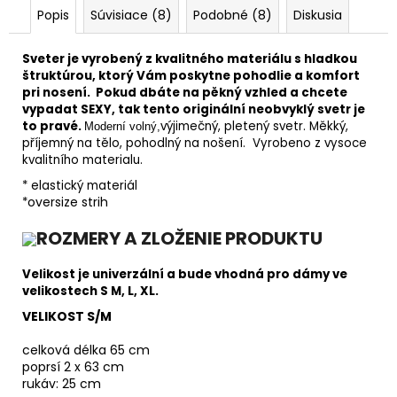
Popis
Súvisiace (8)
Podobné (8)
Diskusia
Sveter je vyrobený z kvalitného materiálu s hladkou
štruktúrou, ktorý Vám poskytne pohodlie a komfort
pri nosení.
Pokud dbáte na pěkný vzhled a chcete
vypadat SEXY, tak tento originální neobvyklý svetr je
to pravé.
výjimečný, pletený svetr. Měkký,
Moderní volný
,
příjemný na tělo, pohodlný na nošení. Vyrobeno z vysoce
kvalitního materialu.
* elastický materiál
oversize strih
*
ROZMERY A ZLOŽENIE PRODUKTU
Velikost je univerzální a bude vhodná pro dámy ve
velikostech S M, L, XL.
VELIKOST S/M
celková délka 65 cm
poprsí 2 x 63 cm
rukáv: 25 cm