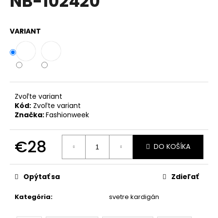
NB-102420
č
z
a
5
m
hviezdičiek.
VARIANT
e
BUNDA
RAMONESKA
MOTO
BIKER
F1941
Zvoľte variant
Kód:
Zvoľte variant
€62
Značka:
Fashionweek
Pôvodne:
€85
€28
DO KOŠÍKA
Jednotková
cena:
Opýtať sa
Zdieľať
Kategória
:
svetre kardigán