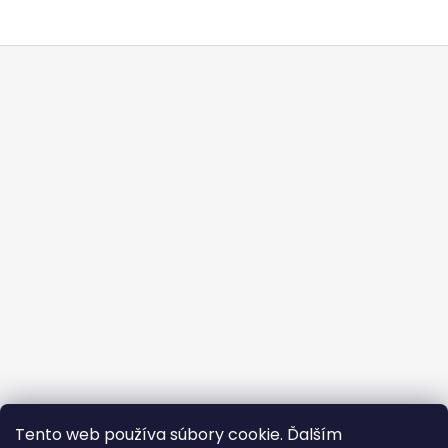
Z
á
p
ä
t
i
e
Vrátenie tovaru
Formulár vrátenia - stiahni
Tento web používa súbory cookie. Ďalším
Doba dodania
Obchodné podmienky
Kontakty