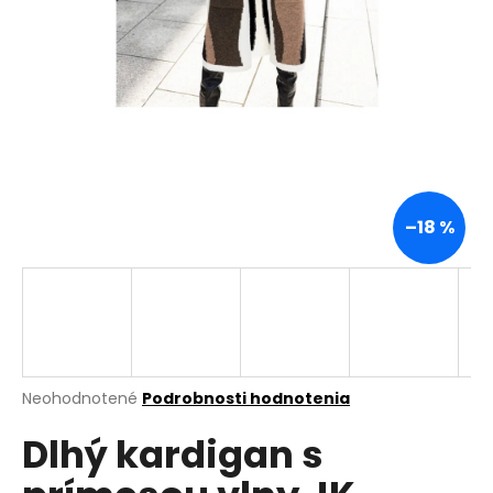
á
j
s
ť
?
–18 %
HĽADAŤ
O
d
p
Priemerné
Neohodnotené
Podrobnosti hodnotenia
hodnotenie
o
Dlhý kardigan s
produktu
r
je
ú
0,0