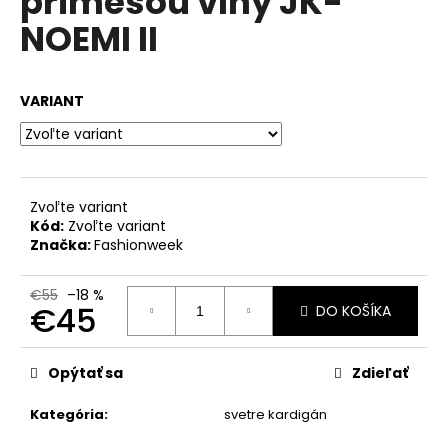
prímesou vlny JK-
č
z
a
NOEMI II
5
m
hviezdičiek.
e
VARIANT
VOĽNÉ
ŠATY
ZO
VZDUŠNEJ
VISKÓZY
Zvoľte variant
S
Kód:
Zvoľte variant
PRÍVESKOM
Značka:
Fashionweek
PRE
MOLETKY
IT-
€55
–18 %
UMMA
€45
DO KOŠÍKA
€35
Jednotková
cena:
Opýtať sa
Zdieľať
Kategória
:
svetre kardigán