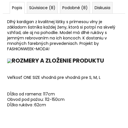
Popis
Súvisiace (8)
Podobné (8)
Diskusia
Dlhý kardigan z kvalitnej látky s prímesou vlny je
základom šatníka každej ženy, ktorá si potrpí na skvelý
vzhľad, ale aj na pohodlie. Model má dlhé rukávy s
jemným rebrovaním na ich koncoch. K dostaniu v
mnohých farebných prevedeniach. Projekt by
FASHIONWEEK-MODA!
ROZMERY A ZLOŽENIE PRODUKTU
Veľkosť ONE SIZE vhodná pre vhodná pre S, M, L
Dĺžka od ramena: 117cm
Obvod pod pažou: 112-150cm
Dĺžka rukáva :62cm