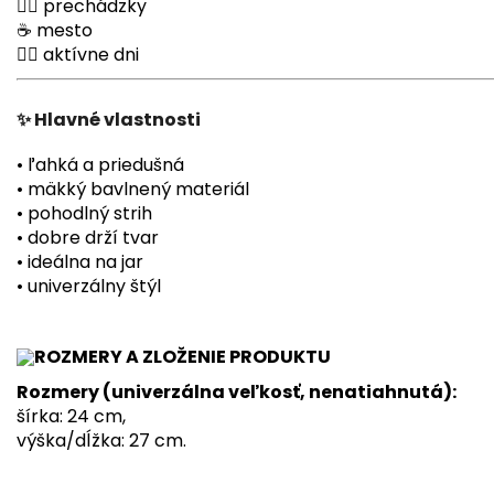
🚶‍♀️ prechádzky
☕ mesto
🏃‍♀️ aktívne dni
✨ Hlavné vlastnosti
• ľahká a priedušná
• mäkký bavlnený materiál
• pohodlný strih
• dobre drží tvar
• ideálna na jar
• univerzálny štýl
ROZMERY A ZLOŽENIE PRODUKTU
Rozmery (univerzálna veľkosť, nenatiahnutá):
šírka: 24 cm,
výška/dĺžka: 27 cm.