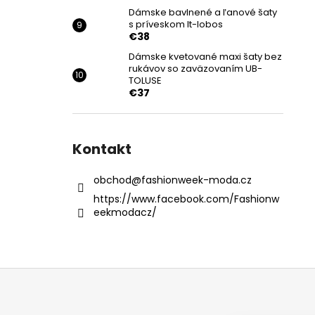
Dámske bavlnené a ľanové šaty
s príveskom It-lobos
€38
Dámske kvetované maxi šaty bez
rukávov so zaväzovaním UB-
TOLUSE
€37
Kontakt
obchod
@
fashionweek-moda.cz
https://www.facebook.com/Fashionw
eekmodacz/
Z
á
p