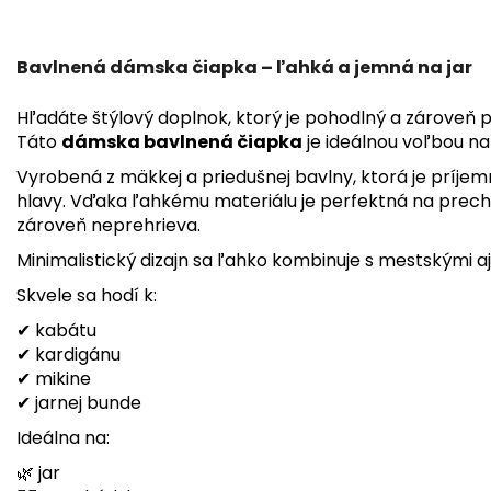
Bavlnená dámska čiapka – ľahká a jemná na jar
Hľadáte štýlový doplnok, ktorý je pohodlný a zároveň 
Táto
dámska bavlnená čiapka
je ideálnou voľbou na 
Vyrobená z mäkkej a priedušnej bavlny, ktorá je príjem
hlavy. Vďaka ľahkému materiálu je perfektná na prech
zároveň neprehrieva.
Minimalistický dizajn sa ľahko kombinuje s mestskými aj
Skvele sa hodí k:
✔ kabátu
✔ kardigánu
✔ mikine
✔ jarnej bunde
Ideálna na:
🌿 jar