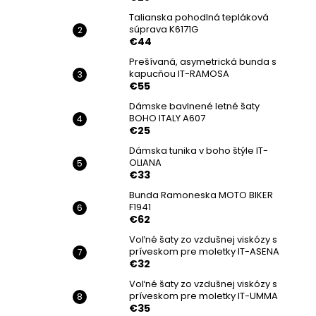
Talianska pohodlná tepláková
súprava K6171G
€44
Prešívaná, asymetrická bunda s
kapucňou IT-RAMOSA
€55
Dámske bavlnené letné šaty
BOHO ITALY A607
€25
Dámska tunika v boho štýle IT-
OLIANA
€33
Bunda Ramoneska MOTO BIKER
F1941
€62
Voľné šaty zo vzdušnej viskózy s
príveskom pre moletky IT-ASENA
€32
Voľné šaty zo vzdušnej viskózy s
príveskom pre moletky IT-UMMA
€35