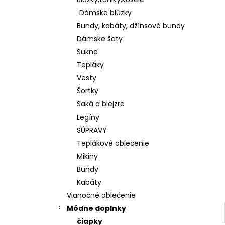
KOŠEĽOVÁ BLÚZKA Z ĽAHKEJ A
PRÍJEMNEJ BAVLNY K65622
Dámske blúzky
€28
Bundy, kabáty, džínsové bundy
Dámske šaty
Sukne
Tepláky
Vesty
Šortky
Saká a blejzre
Legíny
SÚPRAVY
Teplákové oblečenie
Mikiny
Bundy
Kabáty
Vianočné oblečenie
Módne doplnky
čiapky