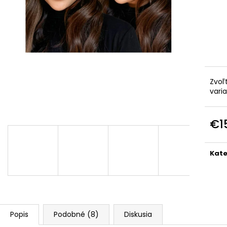
TALIANSKA POHODLNÁ TEPLÁKOVÁ
PREŠÍVANÁ, ASY
SÚPRAVA K6171G
KAPUCŇOU IT-
€44
€55
Pôvodne:
€90
Zvoľ
vari
€1
Jedn
cena
Kate
Popis
Podobné (8)
Diskusia