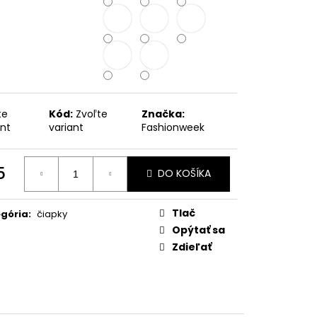
METRICKÁ BUNDA S
RAMOSA
te
Kód:
Zvoľte
Značka:
ant
variant
Fashionweek
5
DO KOŠÍKA
otková
:
Tlač
gória
:
čiapky
Opýtať sa
Zdieľať