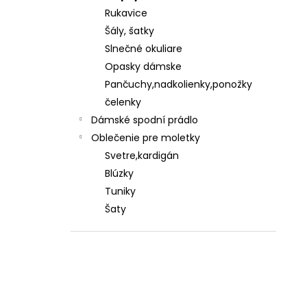
Rukavice
Šály, šatky
Slnečné okuliare
Opasky dámske
Pančuchy,nadkolienky,ponožky
čelenky
Dámské spodní prádlo
Oblečenie pre moletky
Svetre,kardigán
Blúzky
Tuniky
Šaty