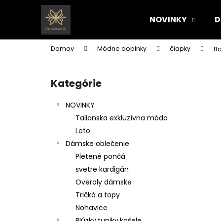
K
Prejsť
na
o
NOVINKY
D
obsah
Späť
Späť
š
do
do
í
Domov
Módne doplnky
čiapky
Ba
k
obchodu
obchodu
B
o
Kategórie
Preskočiť
č
kategórie
n
NOVINKY
ý
Talianska exkluzívna móda
p
Leto
a
Dámske oblečenie
n
Pletené pončá
e
svetre kardigán
l
Overaly dámske
Tričká a topy
Nohavice
Blúzky,tuniky,košele