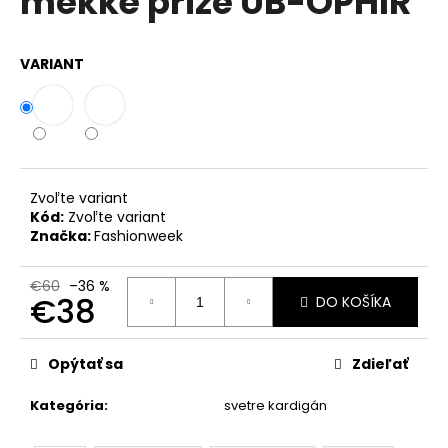
měkké příze UB-OPHIR
č
z
a
5
m
hviezdičiek.
VARIANT
e
DÁMSKE
LETNÉ
ĽANOVÉ
ŠATY
BEZ
Zvoľte variant
RUKÁVOV
Kód:
Zvoľte variant
S
Značka:
Fashionweek
VRECKAMI
UB-
LIVIANA
€60
–36 %
€38
DO KOŠÍKA
€38
Pôvodne:
Jednotková
€55
cena:
Opýtať sa
Zdieľať
Kategória
:
svetre kardigán