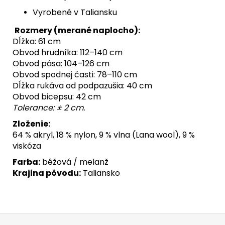
Vyrobené v Taliansku
Rozmery (merané naplocho):
Dĺžka: 61 cm
Obvod hrudníka: 112–140 cm
Obvod pása: 104–126 cm
Obvod spodnej časti: 78–110 cm
Dĺžka rukáva od podpazušia: 40 cm
Obvod bicepsu: 42 cm
Tolerance: ± 2 cm.
Zloženie:
64 % akryl, 18 % nylon, 9 % vlna (Lana wool), 9 %
viskóza
Farba:
béžová / melanž
Krajina pôvodu:
Taliansko
Z