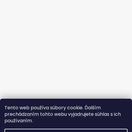
á
p
ä
t
i
e
Vrátenie tovaru
Formulár vrátenia - stiahni
Tento web používa súbory cookie. Ďalším
Doba dodania
Obchodné podmienky
Kontakty
prechádzaním tohto webu vyjadrujete súhlas s ich
Podmienky ochrany osobných údajov
Cookies
Pricemiania.sk
Heureka.sk
používaním.