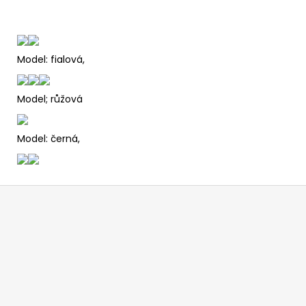
Model: fialová,
Model; růžová
Model: černá,
Z
á
p
ä
t
i
e