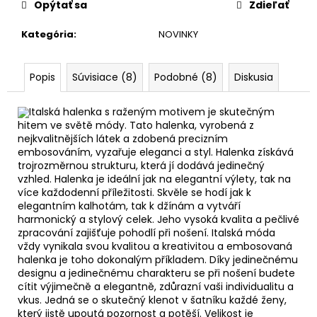
Opýtať sa
Zdieľať
Kategória
:
NOVINKY
Popis
Súvisiace (8)
Podobné (8)
Diskusia
Italská halenka s raženým motivem je skutečným
hitem ve světě módy. Tato halenka, vyrobená z
nejkvalitnějších látek a zdobená precizním
embosováním, vyzařuje eleganci a styl. Halenka získává
trojrozměrnou strukturu, která jí dodává jedinečný
vzhled. Halenka je ideální jak na elegantní výlety, tak na
více každodenní příležitosti. Skvěle se hodí jak k
elegantním kalhotám, tak k džínám a vytváří
harmonický a stylový celek. Jeho vysoká kvalita a pečlivé
zpracování zajišťuje pohodlí při nošení. Italská móda
vždy vynikala svou kvalitou a kreativitou a embosovaná
halenka je toho dokonalým příkladem. Díky jedinečnému
designu a jedinečnému charakteru se při nošení budete
cítit výjimečně a elegantně, zdůrazní vaši individualitu a
vkus. Jedná se o skutečný klenot v šatníku každé ženy,
který jistě upoutá pozornost a potěší. Velikost je