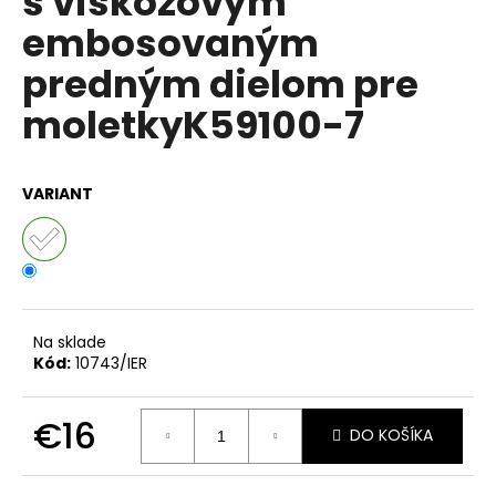
s viskózovým
č
z
a
embosovaným
5
m
hviezdičiek.
predným dielom pre
e
moletkyK59100-7
VOĽNÉ
ŠATY
ZO
VARIANT
VZDUŠNEJ
VISKÓZY
S
PRÍVESKOM
PRE
MOLETKY
IT-
ASENA
Na sklade
€32
Kód:
10743/IER
€16
DO KOŠÍKA
Jednotková
cena: