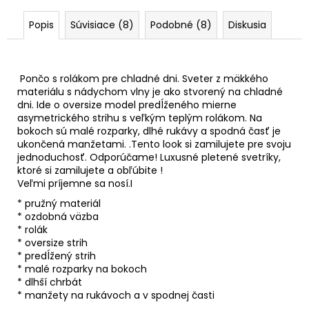
Popis
Súvisiace (8)
Podobné (8)
Diskusia
Pončo s rolákom pre chladné dni. Sveter z mäkkého
materiálu s nádychom vlny je ako stvorený na chladné
dni. Ide o oversize model predĺženého mierne
asymetrického strihu s veľkým teplým rolákom. Na
bokoch sú malé rozparky, dlhé rukávy a spodná časť je
ukončená manžetami. .Tento look si zamilujete pre svoju
jednoduchosť. Odporúčame! Luxusné pletené svetríky,
ktoré si zamilujete a obľúbite !
Veľmi príjemne sa nosí.I
* pružný materiál
* ozdobná väzba
* rolák
* oversize strih
* predĺžený strih
* malé rozparky na bokoch
* dlhší chrbát
* manžety na rukávoch a v spodnej časti