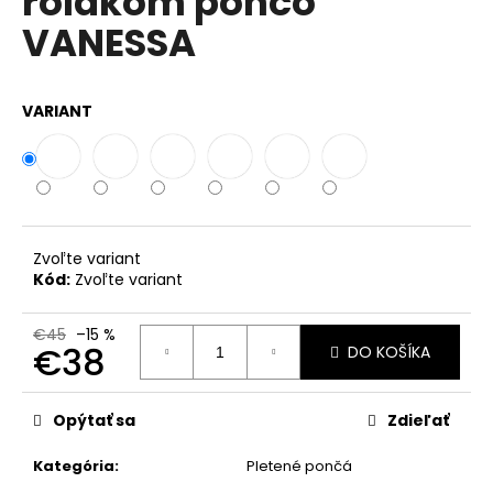
rolákom pončo
č
z
a
VANESSA
5
m
hviezdičiek.
e
VARIANT
PREŠÍVANÁ,
ASYMETRICKÁ
BUNDA
S
KAPUCŇOU
IT-
RAMOSA
Zvoľte variant
Kód:
Zvoľte variant
€55
Pôvodne:
€90
€45
–15 %
€38
DO KOŠÍKA
Jednotková
cena:
Opýtať sa
Zdieľať
Kategória
:
Pletené pončá