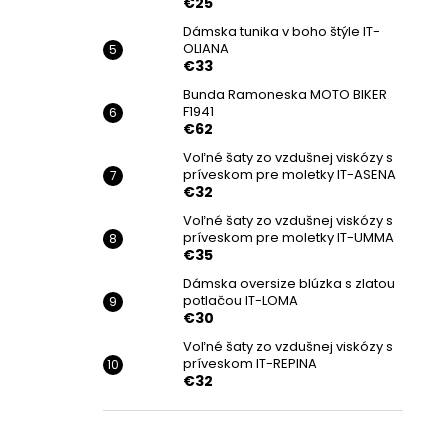
€25
Dámska tunika v boho štýle IT-
OLIANA
€33
Bunda Ramoneska MOTO BIKER
F1941
€62
Voľné šaty zo vzdušnej viskózy s
príveskom pre moletky IT-ASENA
€32
Voľné šaty zo vzdušnej viskózy s
príveskom pre moletky IT-UMMA
€35
Dámska oversize blúzka s zlatou
potlačou IT-LOMA
€30
Voľné šaty zo vzdušnej viskózy s
príveskom IT-REPINA
€32