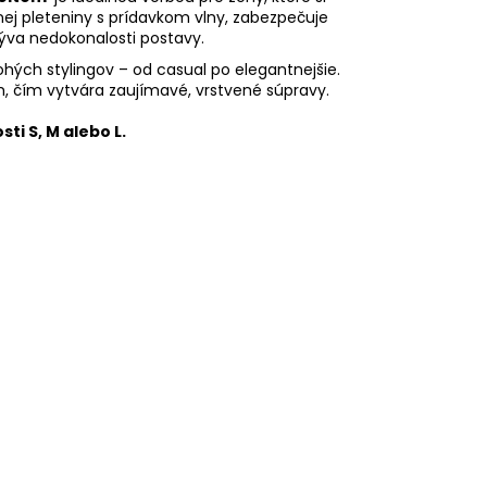
nej pleteniny s prídavkom vlny, zabezpečuje
rýva nedokonalosti postavy.
ohých stylingov – od casual po elegantnejšie.
, čím vytvára zaujímavé, vrstvené súpravy.
ti S, M alebo L.