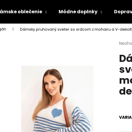
ámske oblečenie
Módne doplnky
Doprav
igán
Dámsky pruhovaný sveter so srdcom z mohairu a V-dekol
Čo potrebujete nájsť?
Priem
Neoho
hodno
Dá
produ
HĽADAŤ
je
sv
0,0
z
mo
5
Odporúčame
hviezd
de
VARI