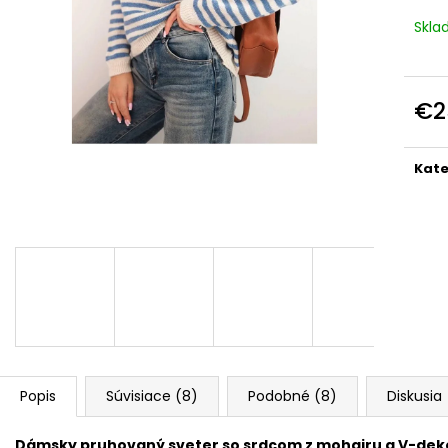
TALIANSKA POHODLNÁ TEPLÁKOVÁ
PREŠÍVANÁ, ASY
SÚPRAVA K6171G
KAPUCŇOU IT-
Skl
€44
€55
Pôvodne:
€90
€2
Jedn
cena
Kate
Popis
Súvisiace (8)
Podobné (8)
Diskusia
Dámsky pruhovaný sveter so srdcom z mohairu a V-de