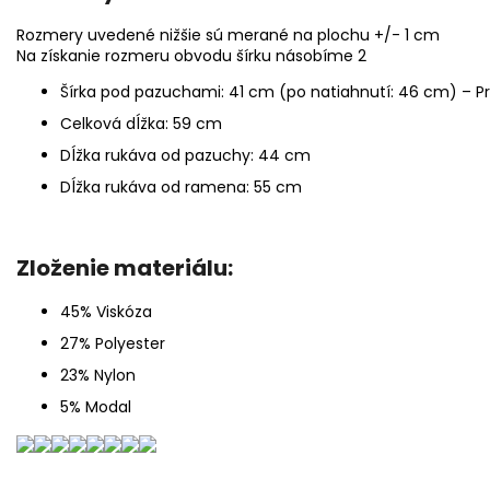
Rozmery uvedené nižšie sú merané na plochu +/- 1 cm
Na získanie rozmeru obvodu šírku násobíme 2
Šírka pod pazuchami: 41 cm (po natiahnutí: 46 cm) – P
Celková dĺžka: 59 cm
Dĺžka rukáva od pazuchy: 44 cm
Dĺžka rukáva od ramena: 55 cm
Zloženie materiálu:
45% Viskóza
27% Polyester
23% Nylon
5% Modal