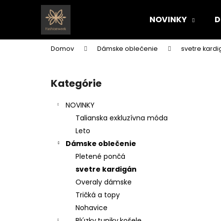
K
Prejsť
na
o
NOVINKY
D
obsah
Späť
Späť
š
do
do
í
Domov
Dámske oblečenie
svetre kard
k
obchodu
obchodu
B
o
Kategórie
Preskočiť
č
kategórie
n
NOVINKY
ý
Talianska exkluzívna móda
p
Leto
a
Dámske oblečenie
n
Pletené pončá
e
svetre kardigán
l
Overaly dámske
Tričká a topy
Nohavice
Blúzky,tuniky,košele