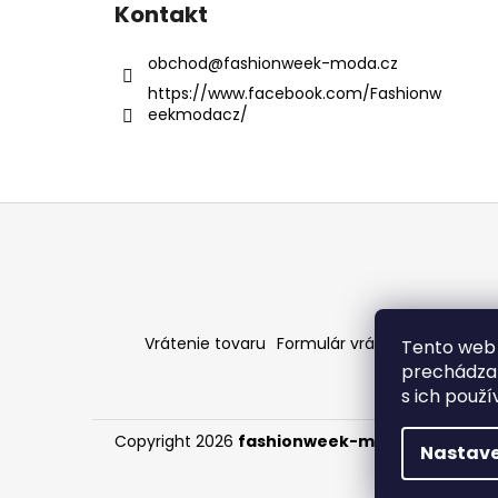
Kontakt
obchod
@
fashionweek-moda.cz
https://www.facebook.com/Fashionw
eekmodacz/
Z
á
p
ä
t
Vrátenie tovaru
Formulár vrátenia - stiahni
Tento web 
i
prechádzan
e
s ich použ
Copyright 2026
fashionweek-moda.sk
. Všetky
Nastave