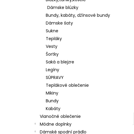
KOŠEĽOVÁ BLÚZKA Z ĽAHKEJ A
PRÍJEMNEJ BAVLNY K65622
Dámske blúzky
€28
Bundy, kabáty, džínsové bundy
Dámske šaty
Sukne
Tepláky
Vesty
Šortky
Saká a blejzre
Legíny
SÚPRAVY
Teplákové oblečenie
Mikiny
Bundy
Kabáty
Vianočné oblečenie
Módne doplnky
Dámské spodní prádlo