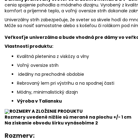
cenia spojenie pohodlia a módneho dizajnu. Vyrobený z kvalit
komfort a príjemné teplo, a voľný oversize strih dokonale zak
Univerzálny strih zabezpečuje, že sveter sa skvele hodí do mn
Môže sa nosiť samostatne alebo s košeľou či rolákom pod ním
Veľkosť je univerzálna a bude vhodná pre dámy vo veľkos
Vlastnosti produktu:
Kvalitná pletenina z viskózy a vlny
Voľný oversize strih
ideálny na prechodné obdobie
Rebrovaný lem pri výstrihu a na spodnej časti
Módny, minimalistický dizajn
Výroba v Taliansku
ROZMERY A ZLOŽENIE PRODUKTU
Rozmery uvedené nižšie sú merané na plochu +/- 1 cm
Na získanie obvodu šírku vynásobíme 2
Rozmery: