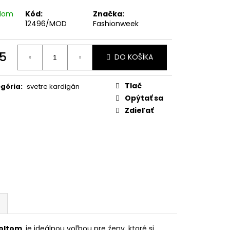
METRICKÁ BUNDA S
RAMOSA
adom
Kód:
Značka:
12496/MOD
Fashionweek
5
DO KOŠÍKA
otková
:
Tlač
gória
:
svetre kardigán
Opýtať sa
Zdieľať
koltom
je ideálnou voľbou pre ženy, ktoré si