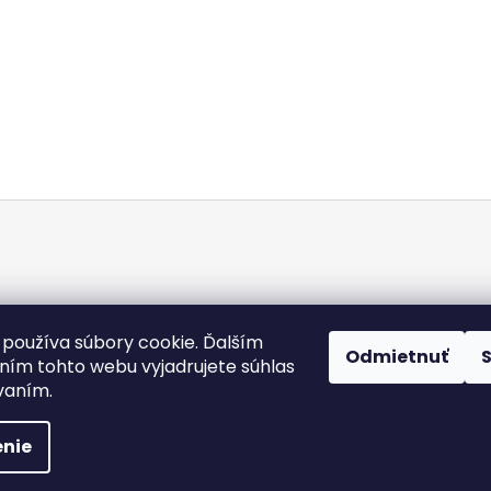
Doba dodania
Obchodné podmienky
Kontakty
Podmienky och
používa súbory cookie. Ďalším
Odmietnuť
Heureka.sk
ím tohto webu vyjadrujete súhlas
ívaním.
 práva vyhradené.
Upraviť nastavenie cookies
nie