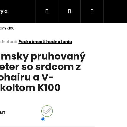
Hľadať
Prihlásenie
Nákupný
y a platby
Vrátenie tovaru
Napíšte nám
tom K100
košík
erné
dnotené
Podrobnosti hodnotenia
tenie
msky pruhovaný
ktu
eter so srdcom z
hairu a V-
ičiek.
koltom K100
ANT
Nasledujúce