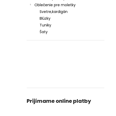
Oblečenie pre moletky
Svetre,kardigán
Blúzky
Tuniky
Šaty
Prijímame online platby