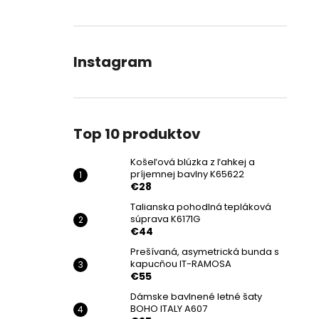
Instagram
Top 10 produktov
Košeľová blúzka z ľahkej a
príjemnej bavlny K65622
€28
Talianska pohodlná tepláková
súprava K6171G
€44
Prešívaná, asymetrická bunda s
kapucňou IT-RAMOSA
€55
Dámske bavlnené letné šaty
BOHO ITALY A607