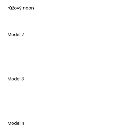
růžový neon
Model:2
Model:3
Model:4