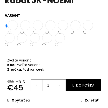
kabát JK-NOEMI
č
z
a
5
m
hviezdičiek.
VARIANT
e
DÁMSKA
TUNIKA
V
BOHO
ŠTÝLE
IT-
OLIANA
Zvoľte variant
€33
Kód:
Zvoľte variant
Značka:
Fashionweek
€55
–18 %
€45
DO KOŠÍKA
Jednotková
cena:
Opýtať sa
Zdieľať