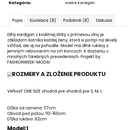
Kategória
:
svetre kardigán
Popis
Súvisiace (8)
Podobné (8)
Diskusia
Dlhý kardigan z kvalitnej látky s prímesou vlny je
základom šatníka každej ženy, ktorá si potrpí na skvelý
vzhľad, ale aj na pohodlie. Model má dlhé rukávy s
jemným rebrovaním na ich koncoch. K dostaniu v
mnohých farebných prevedeniach. Projekt by
FASHIONWEEK-MODA!
ROZMERY A ZLOŽENIE PRODUKTU
Veľkosť ONE SIZE vhodná pre vhodná pre S, M, L
Dĺžka od ramena: 117cm
Obvod pod pažou: 112-150cm
Dĺžka rukáva :62cm
Model:1