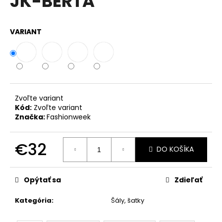
JK-BERTA
č
z
a
5
m
hviezdičiek.
VARIANT
e
VOĽNÉ
ŠATY
ZO
VZDUŠNEJ
VISKÓZY
Zvoľte variant
S
Kód:
Zvoľte variant
PRÍVESKOM
Značka:
Fashionweek
PRE
MOLETKY
IT-
€32
UMMA
DO KOŠÍKA
€35
Jednotková
cena:
Opýtať sa
Zdieľať
Kategória
:
Šály, šatky