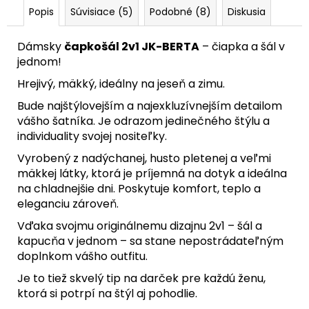
Popis
Súvisiace (5)
Podobné (8)
Diskusia
Dámsky
čapkošál 2v1 JK-BERTA
– čiapka a šál v
jednom!
Hrejivý, mäkký, ideálny na jeseň a zimu.
Bude najštýlovejším a najexkluzívnejším detailom
vášho šatníka. Je odrazom jedinečného štýlu a
individuality svojej nositeľky.
Vyrobený z nadýchanej, husto pletenej a veľmi
mäkkej látky, ktorá je príjemná na dotyk a ideálna
na chladnejšie dni. Poskytuje komfort, teplo a
eleganciu zároveň.
Vďaka svojmu originálnemu dizajnu 2v1 – šál a
kapucňa v jednom – sa stane nepostrádateľným
doplnkom vášho outfitu.
Je to tiež skvelý tip na darček pre každú ženu,
ktorá si potrpí na štýl aj pohodlie.