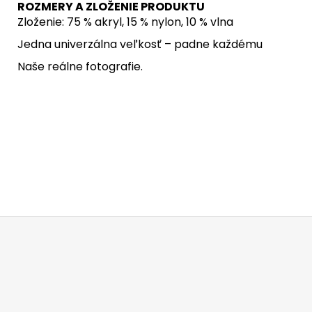
ROZMERY A ZLOŽENIE PRODUKTU
Zloženie: 75 % akryl, 15 % nylon, 10 % vlna
Jedna univerzálna veľkosť – padne každému
Naše reálne fotografie.
Z
á
p
ä
t