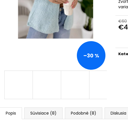
TALIANSKA POHODLNÁ TEPLÁKOVÁ
PREŠÍVANÁ, ASY
Zvoľ
SÚPRAVA K6171G
KAPUCŇOU IT-
vari
€44
€55
Pôvodne:
€90
€60
€4
Jedn
cena
Kate
–30 %
Popis
Súvisiace (8)
Podobné (8)
Diskusia