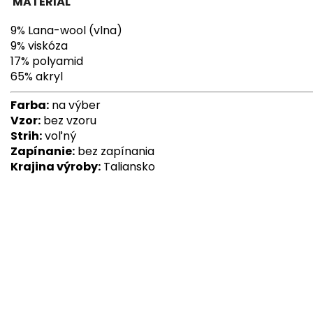
MATERIÁL
9% Lana-wool (vlna)
9% viskóza
17% polyamid
65% akryl
Farba:
na výber
Vzor:
bez vzoru
Strih:
voľný
Zapínanie:
bez zapínania
Krajina výroby:
Taliansko