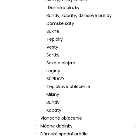
KOŠEĽOVÁ BLÚZKA Z ĽAHKEJ A
PRÍJEMNEJ BAVLNY K65622
Dámske blúzky
€28
Bundy, kabáty, džínsové bundy
Dámske šaty
Sukne
Tepláky
Vesty
Šortky
Saká a blejzre
Legíny
SÚPRAVY
Teplákové oblečenie
Mikiny
Bundy
Kabáty
Vianočné oblečenie
Módne doplnky
Dámské spodní prádlo