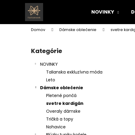
K
Prejsť
na
o
NOVINKY
D
obsah
Späť
Späť
š
do
do
í
Domov
Dámske oblečenie
svetre kard
k
obchodu
obchodu
B
o
Kategórie
Preskočiť
č
kategórie
n
NOVINKY
ý
Talianska exkluzívna móda
p
Leto
a
Dámske oblečenie
n
Pletené pončá
e
svetre kardigán
l
Overaly dámske
Tričká a topy
Nohavice
Blúzky,tuniky,košele