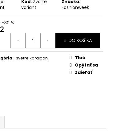
METRICKÁ BUNDA S
te
Kód:
Zvoľte
Značka:
RAMOSA
ant
variant
Fashionweek
–30 %
2
otková
DO KOŠÍKA
:
Tlač
gória
:
svetre kardigán
Opýtať sa
Zdieľať