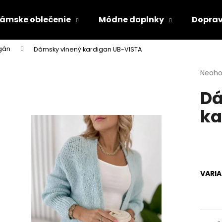
ámske oblečenie
Módne doplnky
Doprav
igán
Dámsky vlnený kardigan UB-VISTA
Čo potrebujete nájsť?
Priem
Neoho
hodno
Dá
produ
HĽADAŤ
je
ka
0,0
z
5
Odporúčame
hviezd
VARI