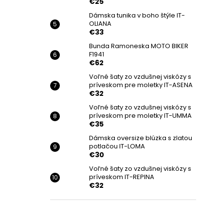
€25
Dámska tunika v boho štýle IT-
OLIANA
€33
Bunda Ramoneska MOTO BIKER
F1941
€62
Voľné šaty zo vzdušnej viskózy s
príveskom pre moletky IT-ASENA
€32
Voľné šaty zo vzdušnej viskózy s
príveskom pre moletky IT-UMMA
€35
Dámska oversize blúzka s zlatou
potlačou IT-LOMA
€30
Voľné šaty zo vzdušnej viskózy s
príveskom IT-REPINA
€32