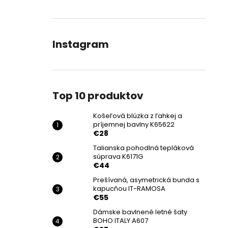
Instagram
Top 10 produktov
Košeľová blúzka z ľahkej a
príjemnej bavlny K65622
€28
Talianska pohodlná tepláková
súprava K6171G
€44
Prešívaná, asymetrická bunda s
kapucňou IT-RAMOSA
€55
Dámske bavlnené letné šaty
BOHO ITALY A607