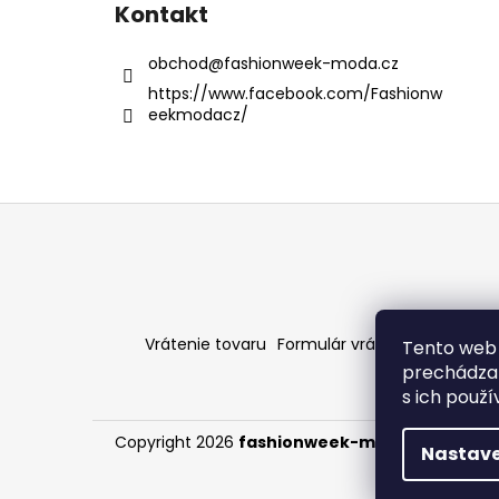
Kontakt
obchod
@
fashionweek-moda.cz
https://www.facebook.com/Fashionw
eekmodacz/
Z
á
p
ä
t
Vrátenie tovaru
Formulár vrátenia - stiahni
Tento web 
i
prechádzan
e
s ich použ
Copyright 2026
fashionweek-moda.sk
. Všetky
Nastave