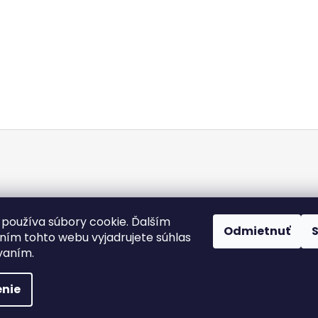
Doba dodania
Obchodné podmienky
Kontakty
Podmienky och
používa súbory cookie. Ďalším
Odmietnuť
Heureka.sk
ím tohto webu vyjadrujete súhlas
ívaním.
 práva vyhradené.
Upraviť nastavenie cookies
nie