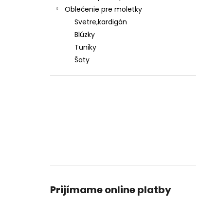
Oblečenie pre moletky
Svetre,kardigán
Blúzky
Tuniky
Šaty
Prijímame online platby