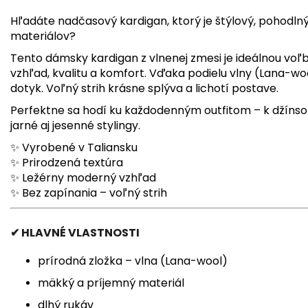
Hľadáte nadčasový kardigan, ktorý je štýlový, pohodln
materiálov?
Tento dámsky kardigan z vlnenej zmesi je ideálnou voľb
vzhľad, kvalitu a komfort. Vďaka podielu vlny (Lana-wo
dotyk. Voľný strih krásne splýva a lichotí postave.
Perfektne sa hodí ku každodenným outfitom – k džínso
jarné aj jesenné stylingy.
✨ Vyrobené v Taliansku
✨ Prirodzená textúra
✨ Ležérny moderný vzhľad
✨ Bez zapínania – voľný strih
✔ HLAVNÉ VLASTNOSTI
prírodná zložka – vlna (Lana-wool)
mäkký a príjemný materiál
dlhý rukáv