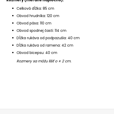
Celková dĺžka: 85 cm
Obvod hrudníka: 120 cm
Obvod pása: 110 cm
Obvod spodnej časti: 114 cm
Dĺžka rukáva od podpazušia: 40 cm
Dĺžka rukáva od ramena: 42 cm
Obvod bicepsu: 40 cm
Rozmery sa môžu líšiť o ± 2 cm.
Z