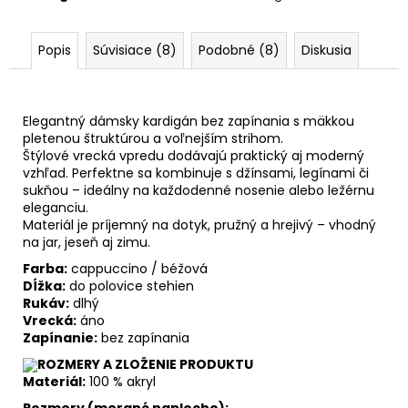
Popis
Súvisiace (8)
Podobné (8)
Diskusia
Elegantný dámsky kardigán bez zapínania s mäkkou
pletenou štruktúrou a voľnejším strihom.
Štýlové vrecká vpredu dodávajú praktický aj moderný
vzhľad. Perfektne sa kombinuje s džínsami, legínami či
sukňou – ideálny na každodenné nosenie alebo ležérnu
eleganciu.
Materiál je príjemný na dotyk, pružný a hrejivý – vhodný
na jar, jeseň aj zimu.
Farba:
cappuccino / béžová
Dĺžka:
do polovice stehien
Rukáv:
dlhý
Vrecká:
áno
Zapínanie:
bez zapínania
ROZMERY A ZLOŽENIE PRODUKTU
Materiál:
100 % akryl
Rozmery (merané naplocho):