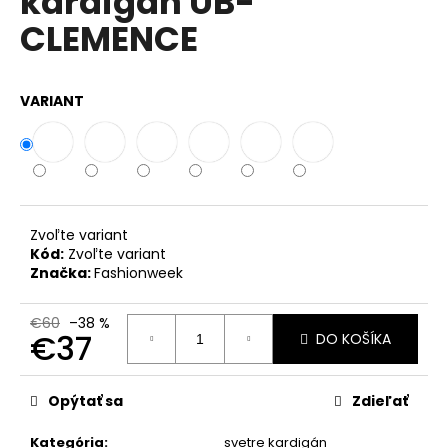
kardigán UB-
č
z
a
CLEMENCE
5
m
hviezdičiek.
e
VARIANT
VOĽNÉ
ŠATY
ZO
VZDUŠNEJ
VISKÓZY
S
PRÍVESKOM
Zvoľte variant
PRE
Kód:
Zvoľte variant
MOLETKY
Značka:
Fashionweek
IT-
UMMA
€60
–38 %
€35
€37
DO KOŠÍKA
Jednotková
cena:
Opýtať sa
Zdieľať
Kategória
:
svetre kardigán