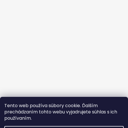
á
p
ä
t
i
e
Vrátenie tovaru
Formulár vrátenia - stiahni
Tento web používa súbory cookie. Ďalším
Doba dodania
Obchodné podmienky
Kontakty
prechádzaním tohto webu vyjadrujete súhlas s ich
Podmienky ochrany osobných údajov
Cookies
Pricemiania.sk
Heureka.sk
používaním.