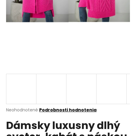
á
j
s
ť
?
HĽADAŤ
O
d
p
Priemerné
Neohodnotené
Podrobnosti hodnotenia
hodnotenie
o
Dámsky luxusny dlhý
produktu
r
je
ú
0,0