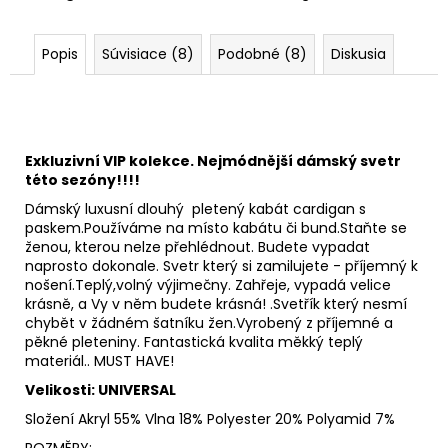
Popis
Súvisiace (8)
Podobné (8)
Diskusia
Exkluzivní VIP kolekce.
Nejmódnější dámský svetr
této sezóny!!!!
Dámský luxusní dlouhý pletený kabát cardigan s
paskem.Používáme na místo kabátu či bund.Staňte se
ženou, kterou nelze přehlédnout. Budete vypadat
naprosto dokonale. Svetr který si zamilujete - příjemný k
nošení.Teplý,volný výjimečny. Zahřeje, vypadá velice
krásně, a Vy v něm budete krásná! .Svetřík který nesmí
chybět v žádném šatníku žen.Vyrobený z příjemné a
pěkné pleteniny. Fantastická kvalita měkký teplý
materiál.. MUST HAVE!
Velikosti: UNIVERSAL
Složení Akryl 55% Vlna 18% Polyester 20% Polyamid 7%
ROZMĚRY: