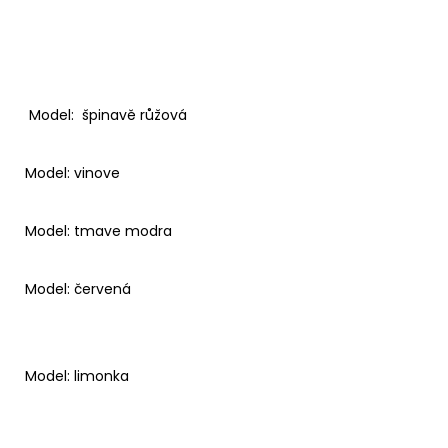
Model: špinavě růžová
Model: vinove
Model: tmave modra
Model: červená
Model: limonka