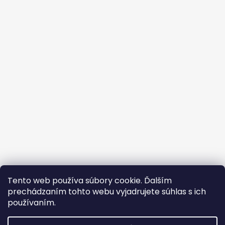
á
p
ä
t
i
e
Vrátenie tovaru
Formulár vrátenia - stiahni
Tento web používa súbory cookie. Ďalším
Doba dodania
Obchodné podmienky
Kontakty
prechádzaním tohto webu vyjadrujete súhlas s ich
Podmienky ochrany osobných údajov
Cookies
Pricemiania.sk
Heureka.sk
používaním.