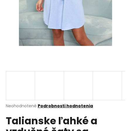
á
j
s
ť
?
HĽADAŤ
O
d
p
Priemerné
Neohodnotené
Podrobnosti hodnotenia
hodnotenie
o
Talianske ľahké a
produktu
r
je
ú
0,0