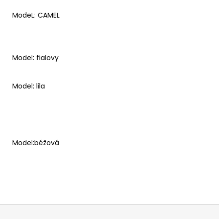
ModeL: CAMEL
Model: fialovy
Model: lila
Model:béžová
Z