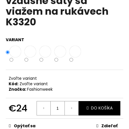
vzdušné šaty sa
č
z
a
viažem na rukávech
5
m
hviezdičiek.
K3320
e
VOĽNÉ
VARIANT
ŠATY
ZO
VZDUŠNEJ
VISKÓZY
S
PRÍVESKOM
PRE
MOLETKY
Zvoľte variant
IT-
Kód:
Zvoľte variant
ASENA
Značka:
Fashionweek
€32
€24
DO KOŠÍKA
Jednotková
cena:
Opýtať sa
Zdieľať