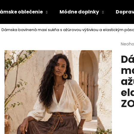
ámske oblečenie
Módne doplnky
Doprav
Dámska bavlnená maxi sukňa s ažúrovou výšivkou a elastickým pá
Čo potrebujete nájsť?
Priem
Neoho
hodno
Dá
produ
HĽADAŤ
je
ma
0,0
z
až
5
Odporúčame
hviezd
el
Z