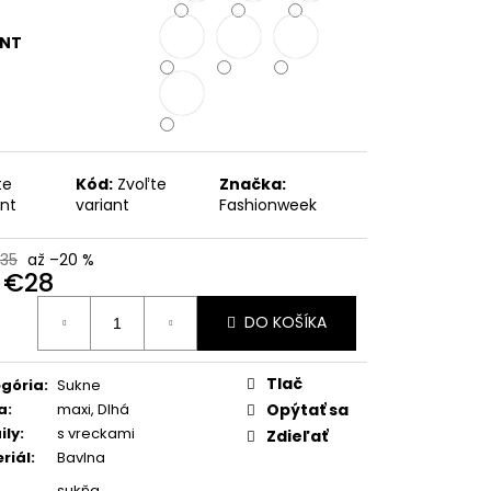
METRICKÁ BUNDA S
RAMOSA
ANT
te
Kód:
Zvoľte
Značka:
ant
variant
Fashionweek
35
až –20 %
d
€28
otková
DO KOŠÍKA
:
Tlač
gória
:
Sukne
a
:
maxi, Dlhá
Opýtať sa
ily
:
s vreckami
Zdieľať
riál
:
Bavlna
sukňa