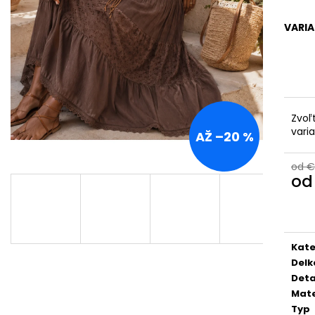
TALIANSKA POHODLNÁ TEPLÁKOVÁ
PREŠÍVANÁ, ASY
SÚPRAVA K6171G
KAPUCŇOU IT-
VARI
€44
€55
Pôvodne:
€90
Zvoľ
vari
AŽ –20 %
od €
o
Jedn
cena
Kate
Delk
Deta
Mate
Typ