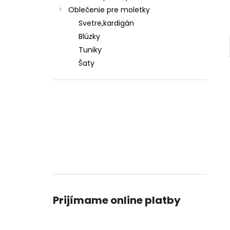
Oblečenie pre moletky
Svetre,kardigán
Blúzky
Tuniky
Šaty
Prijímame online platby