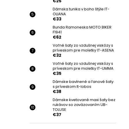
€25
Dámska tunika v boho štýle IT-
OLIANA
€33
Bunda Ramoneska MOTO BIKER
F1941
€62
Voľné šaty zo vzdušnej viskózy s
príveskom pre moletky IT-ASENA
€32
Voľné šaty zo vzdušnej viskózy s
príveskom pre moletky IT-UMMA
€35
Dámske bavlnené a ľanové šaty
s príveskom It-lobos
€38
Dámske kvetované maxi šaty bez
rukávov so zaväzovaním UB-
TOLUSE
€37