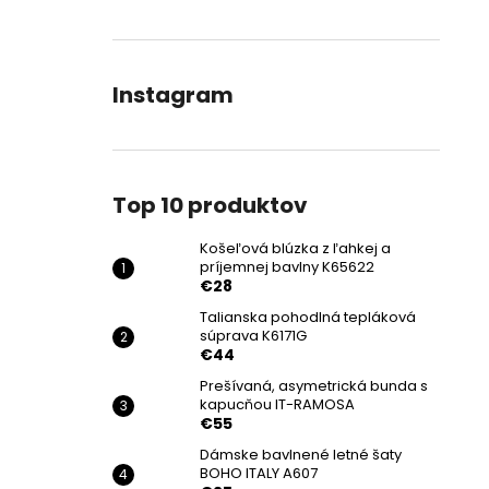
Instagram
Top 10 produktov
Košeľová blúzka z ľahkej a
príjemnej bavlny K65622
€28
Talianska pohodlná tepláková
súprava K6171G
€44
Prešívaná, asymetrická bunda s
kapucňou IT-RAMOSA
€55
Dámske bavlnené letné šaty
BOHO ITALY A607