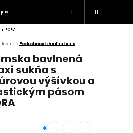
Hľadať
Prihlásenie
Nákupný
y a platby
Vrátenie tovaru
Napíšte nám
som ZORA
košík
erné
dnotené
Podrobnosti hodnotenia
tenie
mska bavlnená
ktu
xi sukňa s
úrovou výšivkou a
ičiek.
astickým pásom
ORA
Nasledujúce