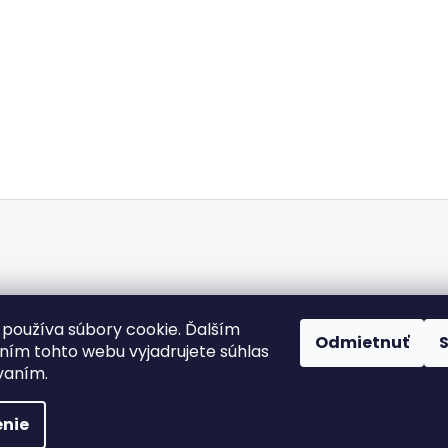
Doba dodania
Obchodné podmienky
Kontakty
Podmienky och
používa súbory cookie. Ďalším
Odmietnuť
Heureka.sk
ím tohto webu vyjadrujete súhlas
ívaním.
 práva vyhradené.
Upraviť nastavenie cookies
nie