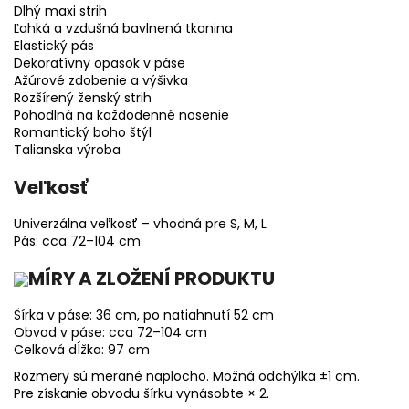
Dlhý maxi strih
Ľahká a vzdušná bavlnená tkanina
Elastický pás
Dekoratívny opasok v páse
Ažúrové zdobenie a výšivka
Rozšírený ženský strih
Pohodlná na každodenné nosenie
Romantický boho štýl
Talianska výroba
Veľkosť
Univerzálna veľkosť – vhodná pre S, M, L
Pás: cca 72–104 cm
MÍRY A ZLOŽENÍ PRODUKTU
Šírka v páse: 36 cm, po natiahnutí 52 cm
Obvod v páse: cca 72–104 cm
Celková dĺžka: 97 cm
Rozmery sú merané naplocho. Možná odchýlka ±1 cm.
Pre získanie obvodu šírku vynásobte × 2.