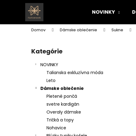
K
Prejsť
na
o
NOVINKY
D
obsah
Späť
Späť
š
do
do
í
Domov
Dámske oblečenie
Sukne
k
obchodu
obchodu
B
o
Kategórie
Preskočiť
č
kategórie
n
NOVINKY
ý
Talianska exkluzívna móda
p
Leto
a
Dámske oblečenie
n
Pletené pončá
e
svetre kardigán
l
Overaly dámske
Tričká a topy
Nohavice
Blúzky,tuniky,košele