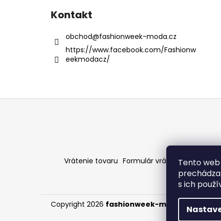
Kontakt
obchod
@
fashionweek-moda.cz
https://www.facebook.com/Fashionw
eekmodacz/
Z
á
p
ä
t
Vrátenie tovaru
Formulár vrátenia - stiahni
Tento web 
i
prechádzan
e
s ich použ
Copyright 2026
fashionweek-moda.sk
. Všetky
Nastave