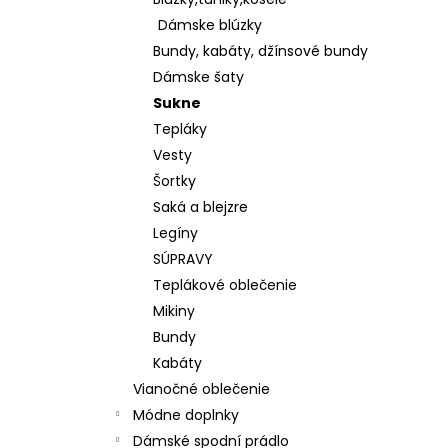
KOŠEĽOVÁ BLÚZKA Z ĽAHKEJ A
PRÍJEMNEJ BAVLNY K65622
Dámske blúzky
€28
Bundy, kabáty, džínsové bundy
Dámske šaty
Sukne
Tepláky
Vesty
Šortky
Saká a blejzre
Legíny
SÚPRAVY
Teplákové oblečenie
Mikiny
Bundy
Kabáty
Vianočné oblečenie
Módne doplnky
Dámské spodní prádlo