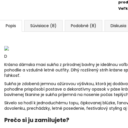
prod
Veľk
Popis
Súvisiace (8)
Podobné (8)
Diskusia
D
Krásna dámska maxi sukňa z prírodnej bavlny je ideálnou voľbo
pohodlie a vzdušné letné outfity. Dlhý rozšírený strih krásne 
ľahkosť.
Sukňa je zdobená jemnou ažúrovou výšivkou, ktorá jej dodáva o
pohodlne prispôsobí postave a dekoratívny opasok v páse krás
bavlnenej tkanine je sukňa príjemná na nosenie počas teplých
Skvelo sa hodí k jednoduchému topu, čipkovanej blúzke, ľanov
dovolenku, prechádzky, letné posedenie, festivalový styling aj
Prečo si ju zamilujete?