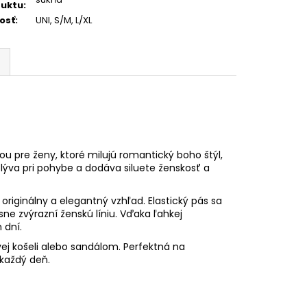
uktu
:
osť
:
UNI, S/M, L/XL
u pre ženy, ktoré milujú romantický boho štýl,
splýva pri pohybe a dodáva siluete ženskosť a
riginálny a elegantný vzhľad. Elastický pás sa
ne zvýrazní ženskú líniu. Vďaka ľahkej
 dní.
ej košeli alebo sandálom. Perfektná na
 každý deň.