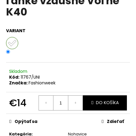
ľahké vzdušné Voľné
č
z
a
K40
5
m
hviezdičiek.
e
VARIANT
DÁMSKA
TUNIKA
V
BOHO
ŠTÝLE
IT-
OLIANA
Skladom
Kód:
11767/UNI
€33
Značka:
Fashionweek
€14
DO KOŠÍKA
Jednotková
cena:
Opýtať sa
Zdieľať
Kategória
:
Nohavice