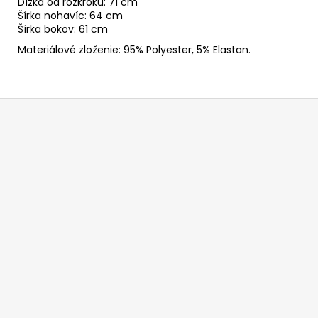
Dĺžka od rozkroku: 71 cm
Šírka nohavíc: 64 cm
Šírka bokov: 61 cm
Materiálové zloženie: 95% Polyester, 5% Elastan.
Z
á
p
ä
t
i
e