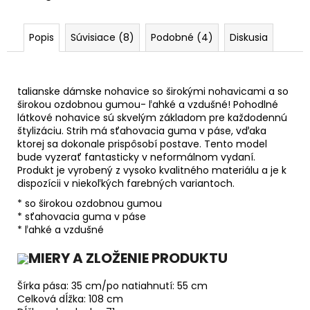
Popis
Súvisiace (8)
Podobné (4)
Diskusia
talianske dámske nohavice so širokými nohavicami a so
širokou ozdobnou gumou- ľahké a vzdušné! Pohodlné
látkové nohavice sú skvelým základom pre každodennú
štylizáciu. Strih má sťahovacia guma v páse, vďaka
ktorej sa dokonale prispôsobí postave. Tento model
bude vyzerať fantasticky v neformálnom vydaní.
Produkt je vyrobený z vysoko kvalitného materiálu a je k
dispozícii v niekoľkých farebných variantoch.
* so širokou ozdobnou gumou
* sťahovacia guma v páse
* ľahké a vzdušné
MIERY A ZLOŽENIE PRODUKTU
Šírka pása: 35 cm/po natiahnutí: 55 cm
Celková dĺžka: 108 cm