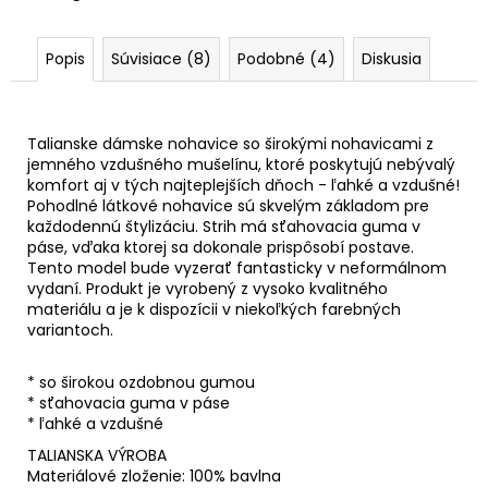
Popis
Súvisiace (8)
Podobné (4)
Diskusia
Talianske dámske nohavice so širokými nohavicami z
jemného vzdušného mušelínu, ktoré poskytujú nebývalý
komfort aj v tých najteplejších dňoch - ľahké a vzdušné!
Pohodlné látkové nohavice sú skvelým základom pre
každodennú štylizáciu. Strih má sťahovacia guma v
páse, vďaka ktorej sa dokonale prispôsobí postave.
Tento model bude vyzerať fantasticky v neformálnom
vydaní. Produkt je vyrobený z vysoko kvalitného
materiálu a je k dispozícii v niekoľkých farebných
variantoch.
* so širokou ozdobnou gumou
* sťahovacia guma v páse
* ľahké a vzdušné
TALIANSKA VÝROBA
Materiálové zloženie: 100% bavlna