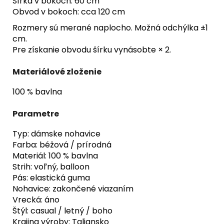
Šírka v bokoch: 60 cm
Obvod v bokoch: cca 120 cm
Rozmery sú merané naplocho. Možná odchýlka ±1
cm.
Pre získanie obvodu šírku vynásobte × 2.
Materiálové zloženie
100 % bavlna
Parametre
Typ: dámske nohavice
Farba: béžová / prírodná
Materiál: 100 % bavlna
Strih: voľný, balloon
Pás: elastická guma
Nohavice: zakončené viazaním
Vrecká: áno
Štýl: casual / letný / boho
Krajina výroby: Taliansko