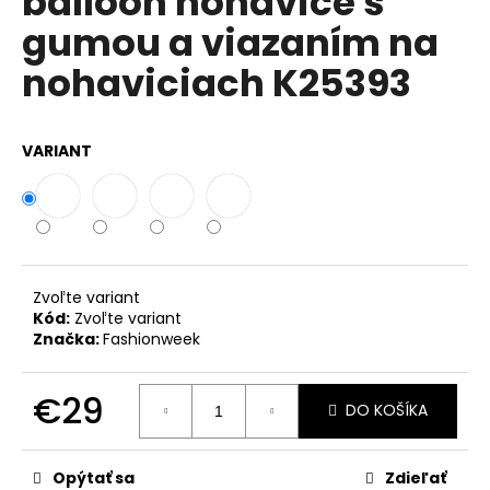
balloon nohavice s
č
z
a
gumou a viazaním na
5
m
hviezdičiek.
nohaviciach K25393
e
DÁMSKE
VARIANT
BAVLNENÉ
LETNÉ
ŠATY
BOHO
ITALY
A607
€25
Zvoľte variant
Kód:
Zvoľte variant
Značka:
Fashionweek
€29
DO KOŠÍKA
Jednotková
cena:
Opýtať sa
Zdieľať