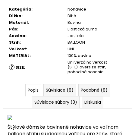
Kategória
:
Nohavice
Dĺžka
:
Dlhá
Materiál
:
Bavlna
Pás
:
Elastická guma
Sezóna
:
Jar, Leto
Strih
:
BALLOON
Veľkosť
:
UNI
MATERIAL
:
100% bavlna
Uniiverzálna veľkosť
?
(S–L), oversize strih,
SIZE
:
pohodlné nosenie
Popis
Súvisiace (8)
Podobné (8)
Súvisiace súbory (3)
Diskusia
Štýlové dámske bavlnené nohavice vo voľnom
balloon strihu sú ideálnou voľbou pre ženy, ktoré