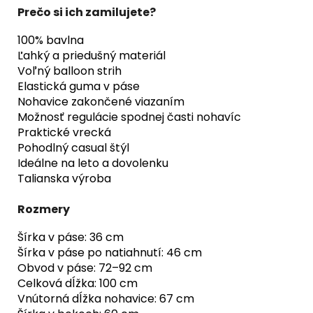
Prečo si ich zamilujete?
100% bavlna
Ľahký a priedušný materiál
Voľný balloon strih
Elastická guma v páse
Nohavice zakončené viazaním
Možnosť regulácie spodnej časti nohavíc
Praktické vrecká
Pohodlný casual štýl
Ideálne na leto a dovolenku
Talianska výroba
Rozmery
Šírka v páse: 36 cm
Šírka v páse po natiahnutí: 46 cm
Obvod v páse: 72–92 cm
Celková dĺžka: 100 cm
Vnútorná dĺžka nohavice: 67 cm