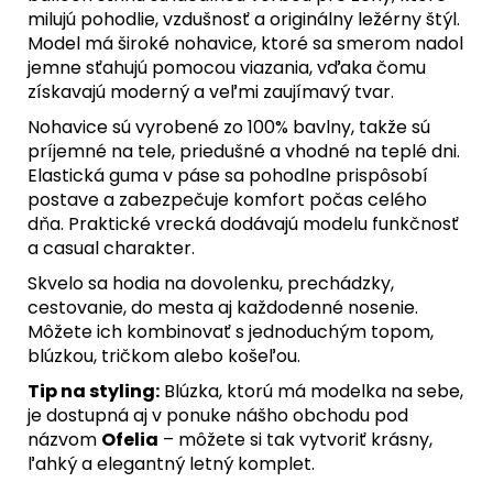
milujú pohodlie, vzdušnosť a originálny ležérny štýl.
Model má široké nohavice, ktoré sa smerom nadol
jemne sťahujú pomocou viazania, vďaka čomu
získavajú moderný a veľmi zaujímavý tvar.
Nohavice sú vyrobené zo 100% bavlny, takže sú
príjemné na tele, priedušné a vhodné na teplé dni.
Elastická guma v páse sa pohodlne prispôsobí
postave a zabezpečuje komfort počas celého
dňa. Praktické vrecká dodávajú modelu funkčnosť
a casual charakter.
Skvelo sa hodia na dovolenku, prechádzky,
cestovanie, do mesta aj každodenné nosenie.
Môžete ich kombinovať s jednoduchým topom,
blúzkou, tričkom alebo košeľou.
Tip na styling:
Blúzka, ktorú má modelka na sebe,
je dostupná aj v ponuke nášho obchodu pod
názvom
Ofelia
– môžete si tak vytvoriť krásny,
ľahký a elegantný letný komplet.