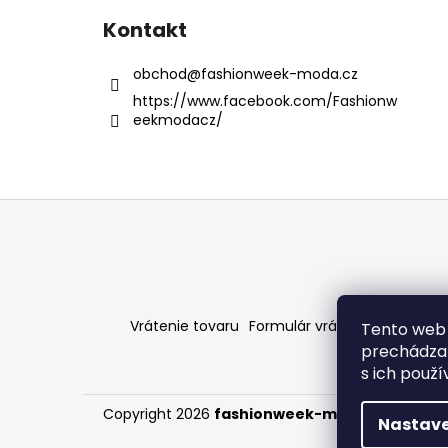
Kontakt
obchod
@
fashionweek-moda.cz
https://www.facebook.com/Fashionw
eekmodacz/
Z
á
p
ä
t
Vrátenie tovaru
Formulár vrátenia - stiahni
Tento web 
i
prechádzan
e
s ich použ
Copyright 2026
fashionweek-moda.sk
. Všetky
Nastave