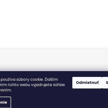
Doba dodania
Obchodné podmienky
Kontakty
Podmienky och
používa súbory cookie. Ďalším
Odmietnuť
Heureka.sk
ím tohto webu vyjadrujete súhlas
ívaním.
 práva vyhradené.
Upraviť nastavenie cookies
nie