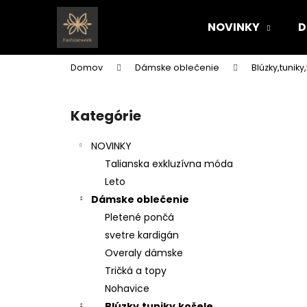
K
Prejsť
na
o
NOVINKY
D
obsah
Späť
Späť
š
do
do
í
Domov
Dámske oblečenie
Blúzky,tuniky
k
obchodu
obchodu
B
o
Kategórie
Preskočiť
č
kategórie
n
NOVINKY
ý
Talianska exkluzívna móda
p
Leto
a
Dámske oblečenie
n
Pletené pončá
e
svetre kardigán
l
Overaly dámske
Tričká a topy
Nohavice
Blúzky,tuniky,košele