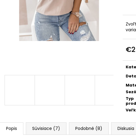
TALIANSKA POHODLNÁ TEPLÁKOVÁ
PREŠÍVANÁ, ASY
SÚPRAVA K6171G
KAPUCŇOU IT-
€44
€55
Pôvodne:
€90
Zvoľ
vari
€2
Jedn
cena
Kate
Deta
Mate
Sez
Typ
prod
Veľk
Popis
Súvisiace (7)
Podobné (8)
Diskusia