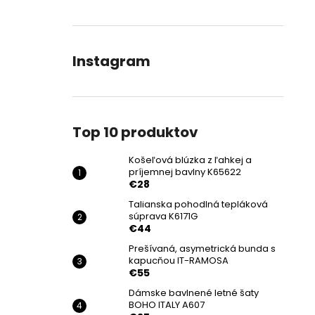
Instagram
Top 10 produktov
Košeľová blúzka z ľahkej a
príjemnej bavlny K65622
€28
Talianska pohodlná tepláková
súprava K6171G
€44
Prešívaná, asymetrická bunda s
kapucňou IT-RAMOSA
€55
Dámske bavlnené letné šaty
BOHO ITALY A607