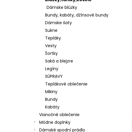
KOŠEĽOVÁ BLÚZKA Z ĽAHKEJ A
PRÍJEMNEJ BAVLNY K65622
Dámske blúzky
€28
Bundy, kabáty, džínsové bundy
Dámske šaty
Sukne
Tepláky
Vesty
Šortky
Saká a blejzre
Legíny
SÚPRAVY
Teplákové oblečenie
Mikiny
Bundy
Kabáty
Vianočné oblečenie
Módne doplnky
Dámské spodní prádlo