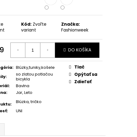
METRICKÁ BUNDA S
RAMOSA
te
Kód:
Zvoľte
Značka:
ant
variant
Fashionweek
9
DO KOŠÍKA
otková
:
Tlač
gória
:
Blúzky,tuniky,košele
so zlatou potlačou
Opýtať sa
ily
:
bicykla
Zdieľať
riál
:
Bavlna
óna
:
Jar, Leto
Blúzka, tričko
uktu
:
osť
:
UNI