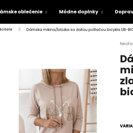
ámske oblečenie
Módne doplnky
Doprav
,košele
Dámska mikina/blúzka so zlatou potlačou bicykla UB-BI
Čo potrebujete nájsť?
Priem
Neoho
hodno
D
produ
HĽADAŤ
je
mi
0,0
z
zl
5
Odporúčame
hviezd
bi
VARI