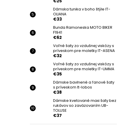
€25
Dámska tunika v boho štýle IT-
OLIANA
€33
Bunda Ramoneska MOTO BIKER
F1941
€62
Voľné šaty zo vzdušnej viskózy s
príveskom pre moletky IT-ASENA
€32
Voľné šaty zo vzdušnej viskózy s
príveskom pre moletky IT-UMMA
€35
Dámske bavlnené a ľanové šaty
s príveskom It-lobos
€38
Dámske kvetované maxi šaty bez
rukávov so zaväzovaním UB-
TOLUSE
€37