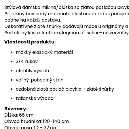
Štýlová dámska mikina/blúzka so zlatou potlačou bicyk
Príjemný bavlnený materiál s elastanom zabezpečuje ko
padne na každú postavu.
Dekoratívne zlaté šnúrky dodávajú modelu originálny 
Perfektný kúsok k rifliam, legínam či sukni – univerzál
Vlastnosti produktu:
mäkký elastický materiál
3/4 rukáv
okrúhly výstrih
voľný, pohodlný strih
ozdobná zlatá potlač bicykla + zlaté šnúrky
talianska výroba
Rozmery:
Dĺžka: 66 cm
Obvod hrudníka: 120–140 cm
Obvod pása: 112–132 cm