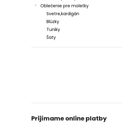
Oblečenie pre moletky
Svetre,kardigán
Blúzky
Tuniky
Šaty
Prijímame online platby