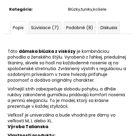
Kategória
:
Blúzky,tuniky,košele
Popis
Súvisiace (7)
Podobné (8)
Diskusia
Táto
dámska blúzka z viskózy
je kombináciou
pohodlia a ženského štýlu. Vyrobená z ľahkej, priedušnej
tkaniny, skvele sa hodí na každodenné nosenie aj na
spoločenské stretnutia. Zvrásnený výstrih s reguláciou a
ozdobným príveskom v tvare hviezdy priťahuje
pozornosť a dodáva originálny charakter.
Voľnejší strih zabezpečuje slobodu pohybu, a dlhšie
rukávy zakončené gumičkou pridávajú komfort nosenia
a jemnú eleganciu. To je model, ktorý sa krásne
prezentuje v každej stylizácii.
Veľkosť je univerzálna a bude vhodná pre dámy vo
veľkosti M, L alebo XL.
Výroba Talianska
Vlastnosti produktu: