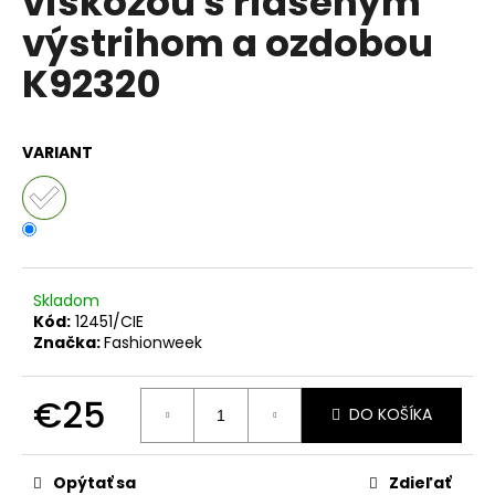
viskózou s riaseným
č
z
a
výstrihom a ozdobou
5
m
hviezdičiek.
K92320
e
BUNDA
VARIANT
RAMONESKA
MOTO
BIKER
F1941
€62
Pôvodne:
€85
Skladom
Kód:
12451/CIE
Značka:
Fashionweek
€25
DO KOŠÍKA
Jednotková
cena:
Opýtať sa
Zdieľať