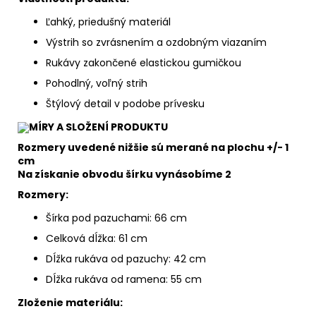
Ľahký, priedušný materiál
Výstrih so zvrásnením a ozdobným viazaním
Rukávy zakončené elastickou gumičkou
Pohodlný, voľný strih
Štýlový detail v podobe prívesku
MÍRY A SLOŽENÍ PRODUKTU
Rozmery uvedené nižšie sú merané na plochu +/- 1
cm
Na získanie obvodu šírku vynásobíme 2
Rozmery:
Šírka pod pazuchami: 66 cm
Celková dĺžka: 61 cm
Dĺžka rukáva od pazuchy: 42 cm
Dĺžka rukáva od ramena: 55 cm
Zloženie materiálu: