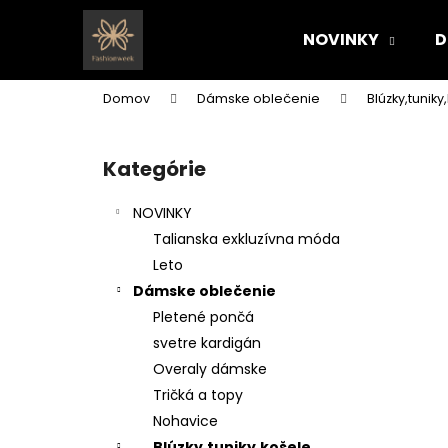
K
Prejsť
na
o
NOVINKY
D
obsah
Späť
Späť
š
do
do
í
Domov
Dámske oblečenie
Blúzky,tuniky
k
obchodu
obchodu
B
o
Kategórie
Preskočiť
č
kategórie
n
NOVINKY
ý
Talianska exkluzívna móda
p
Leto
a
Dámske oblečenie
n
Pletené pončá
e
svetre kardigán
l
Overaly dámske
Tričká a topy
Nohavice
Blúzky,tuniky,košele