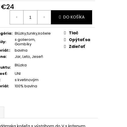
METRICKÁ BUNDA S
d
€24
RAMOSA
otková
DO KOŠÍKA
:
Tlač
gória
:
Blúzky,tuniky,košele
s golierom,
Opýtať sa
ily
:
Gombíky
Zdieľať
riál:
:
bavlna
óna
:
Jar, Leto, Jeseň
Blúzka
uktu
:
osť
:
UNI
:
s kvetinovým
riál
:
100% bavlna
á dámska košeľa s výstrihom do V s krásnym