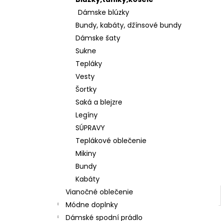
KOŠEĽOVÁ BLÚZKA Z ĽAHKEJ A
PRÍJEMNEJ BAVLNY K65622
Dámske blúzky
€28
Bundy, kabáty, džínsové bundy
Dámske šaty
Sukne
Tepláky
Vesty
Šortky
Saká a blejzre
Legíny
SÚPRAVY
Teplákové oblečenie
Mikiny
Bundy
Kabáty
Vianočné oblečenie
Módne doplnky
Dámské spodní prádlo