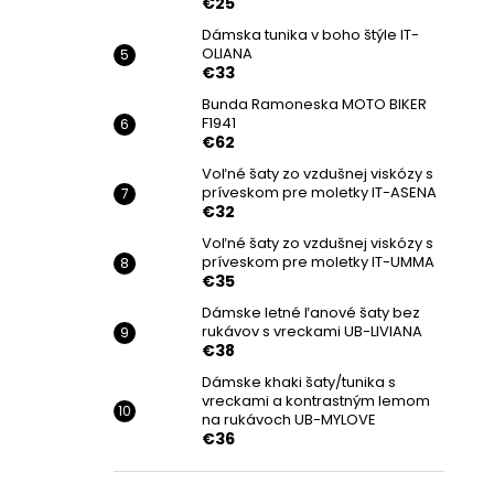
€25
Dámska tunika v boho štýle IT-
OLIANA
€33
Bunda Ramoneska MOTO BIKER
F1941
€62
Voľné šaty zo vzdušnej viskózy s
príveskom pre moletky IT-ASENA
€32
Voľné šaty zo vzdušnej viskózy s
príveskom pre moletky IT-UMMA
€35
Dámske letné ľanové šaty bez
rukávov s vreckami UB-LIVIANA
€38
Dámske khaki šaty/tunika s
vreckami a kontrastným lemom
na rukávoch UB-MYLOVE
€36