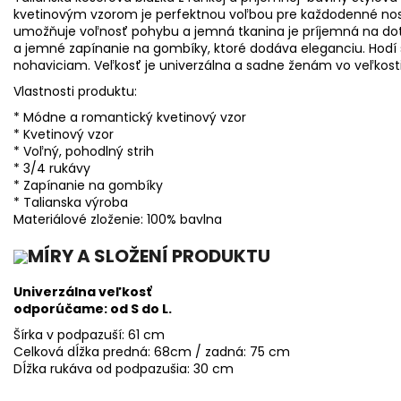
kvetinovým vzorom je perfektnou voľbou pre každodenné nosenie
umožňuje voľnosť pohybu a jemná tkanina je príjemná na dot
a jemné zapínanie na gombíky, ktoré dodáva eleganciu. Hodí 
nohaviciam. Veľkosť je univerzálna a sadne ženám vo veľkosti
Vlastnosti produktu:
* Módne a romantický kvetinový vzor
* Kvetinový vzor
* Voľný, pohodlný strih
* 3/4 ​​rukávy
* Zapínanie na gombíky
* Talianska výroba
Materiálové zloženie: 100% bavlna
MÍRY A SLOŽENÍ PRODUKTU
Univerzálna veľkosť
odporúčame: od S do L.
Šírka v podpazuší: 61 cm
Celková dĺžka predná: 68cm / zadná: 75 cm
Dĺžka rukáva od podpazušia: 30 cm