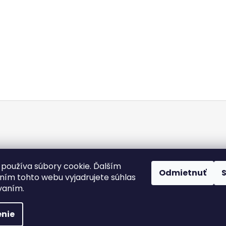
Doba dodania
Obchodné podmienky
Kontakty
Podmienky och
používa súbory cookie. Ďalším
Odmietnuť
Heureka.sk
ím tohto webu vyjadrujete súhlas
ívaním.
 práva vyhradené.
Upraviť nastavenie cookies
nie