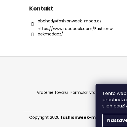
Kontakt
obchod
@
fashionweek-moda.cz
https://www.facebook.com/Fashionw
eekmodacz/
Z
á
p
ä
t
Vrátenie tovaru
Formulár vrátenia - stiahni
Tento web 
i
prechádzan
e
s ich použ
Copyright 2026
fashionweek-moda.sk
. Všetky
Nastave