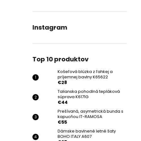
Instagram
Top 10 produktov
Košeľová blúzka z ľahkej a
príjemnej bavlny K65622
€28
Talianska pohodlná tepláková
súprava K6171G
€44
Prešívaná, asymetrická bunda s
kapucňou IT-RAMOSA
€55
Dámske bavlnené letné šaty
BOHO ITALY A607