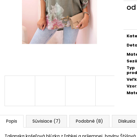
TALIANSKA POHODLNÁ TEPLÁKOVÁ
PREŠÍVANÁ, ASY
o
SÚPRAVA K6171G
KAPUCŇOU IT-
Jedn
€44
€55
cena
Pôvodne:
€90
Kate
Deta
Mate
Sez
Typ
prod
Veľk
Vzor
Mate
Popis
Súvisiace (7)
Podobné (8)
Diskusia
Talianska košeľová blúzka z ľahkej a príjemnej bavlny Štýlov