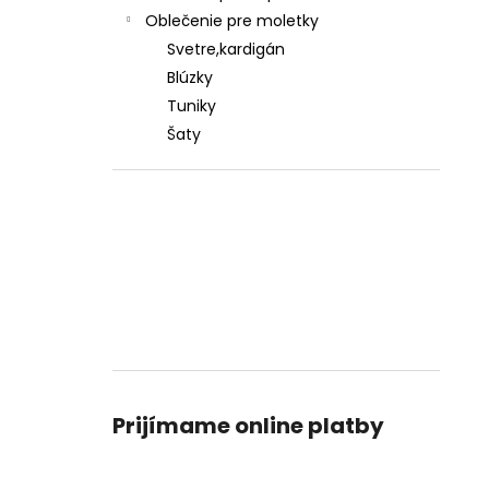
Oblečenie pre moletky
Svetre,kardigán
Blúzky
Tuniky
Šaty
Prijímame online platby