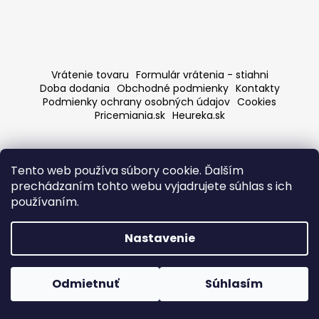
á
j
s
ť
Vrátenie tovaru
Formulár vrátenia - stiahni
?
Doba dodania
Obchodné podmienky
Kontakty
Podmienky ochrany osobných údajov
Cookies
Pricemiania.sk
Heureka.sk
Vytvoril Shoptet
HĽADAŤ
Tento web používa súbory cookie. Ďalším
Copyright 2026
fashionweek-moda.sk
. Všetky práva
prechádzaním tohto webu vyjadrujete súhlas s ich
vyhradené.
Upraviť nastavenie cookies
používaním.
O
Nastavenie
d
p
o
Odmietnuť
Súhlasím
r
ú