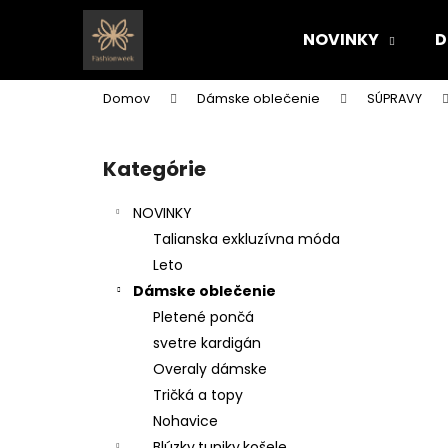
K
Prejsť
na
o
NOVINKY
D
obsah
Späť
Späť
š
do
do
í
Domov
Dámske oblečenie
SÚPRAVY
k
obchodu
obchodu
B
o
Kategórie
Preskočiť
č
kategórie
n
NOVINKY
ý
Talianska exkluzívna móda
p
Leto
a
Dámske oblečenie
n
Pletené pončá
e
svetre kardigán
l
Overaly dámske
Tričká a topy
Nohavice
Blúzky,tuniky,košele