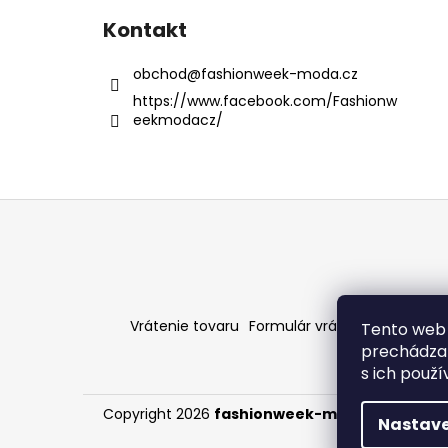
Kontakt
obchod
@
fashionweek-moda.cz
https://www.facebook.com/Fashionw
eekmodacz/
Z
á
p
ä
t
Vrátenie tovaru
Formulár vrátenia - stiahni
Tento web 
i
prechádzan
e
s ich použ
Copyright 2026
fashionweek-moda.sk
. Všetky
Nastave