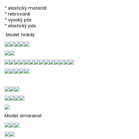
* elastický materiál
* rebrované
* vysoký pás
* elastický pás
Model: hnědý
Model; amaranat