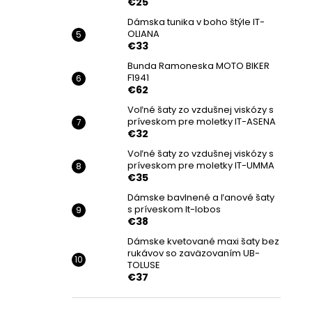
€25
Dámska tunika v boho štýle IT-
OLIANA
€33
Bunda Ramoneska MOTO BIKER
F1941
€62
Voľné šaty zo vzdušnej viskózy s
príveskom pre moletky IT-ASENA
€32
Voľné šaty zo vzdušnej viskózy s
príveskom pre moletky IT-UMMA
€35
Dámske bavlnené a ľanové šaty
s príveskom It-lobos
€38
Dámske kvetované maxi šaty bez
rukávov so zaväzovaním UB-
TOLUSE
€37