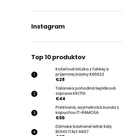
Instagram
Top 10 produktov
Košeľová blúzka z ľahkej a
príjemnej bavlny K65622
€28
Talianska pohodlná tepláková
súprava K6171G
€44
Prešívaná, asymetrická bunda s
kapucňou IT-RAMOSA
€55
Dámske bavlnené letné šaty
BOHO ITALY A607