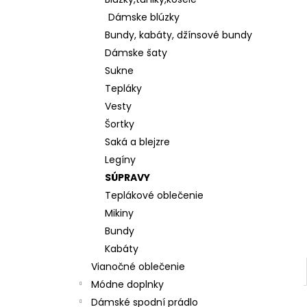
KOŠEĽOVÁ BLÚZKA Z ĽAHKEJ A
PRÍJEMNEJ BAVLNY K65622
Dámske blúzky
€28
Bundy, kabáty, džínsové bundy
Dámske šaty
Sukne
Tepláky
Vesty
Šortky
Saká a blejzre
Legíny
SÚPRAVY
Teplákové oblečenie
Mikiny
Bundy
Kabáty
Vianočné oblečenie
Módne doplnky
Dámské spodní prádlo