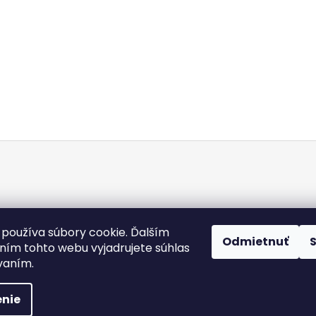
Doba dodania
Obchodné podmienky
Kontakty
Podmienky och
používa súbory cookie. Ďalším
Odmietnuť
Heureka.sk
ím tohto webu vyjadrujete súhlas
ívaním.
 práva vyhradené.
Upraviť nastavenie cookies
nie