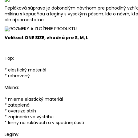
Tepláková súprava je dokonalým návrhom pre pohodlný vzhľad
mikinu s kapucňou a legíny s vysokým pásom. Ide o návrh, k
ale aj samostatne.
ROZMERY A ZLOŽENIE PRODUKTU
Velikost ONE SIZE, vhodná pre S, M, L
Top:
* elastický materiál
* rebrovaný
Mikina:
* mierne elastický materiál
* zateplená
* oversize strih
* zapínanie vo výstrihu
* lemy na rukávoch a v spodnej časti
Legíny: