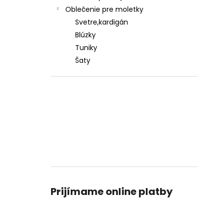
Oblečenie pre moletky
Svetre,kardigán
Blúzky
Tuniky
Šaty
Prijímame online platby