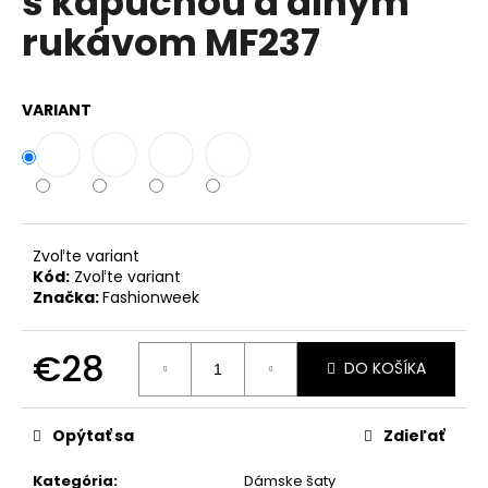
s kapucňou a dlhým
č
z
a
rukávom MF237
5
m
hviezdičiek.
e
VARIANT
DÁMSKE
BAVLNENÉ
LETNÉ
ŠATY
BOHO
ITALY
A607
Zvoľte variant
Kód:
Zvoľte variant
€25
Značka:
Fashionweek
€28
DO KOŠÍKA
Jednotková
cena:
Opýtať sa
Zdieľať
Kategória
:
Dámske šaty