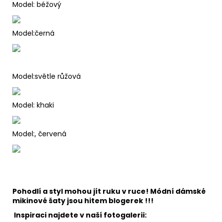
Model: béžový
Model:černá
Model:světle růžová
Model: khaki
Model:, červená
Pohodlí a styl mohou jít ruku v ruce! Módní dámské
mikinové šaty jsou hitem blogerek !!!
Inspiraci najdete v naší fotogalerii: