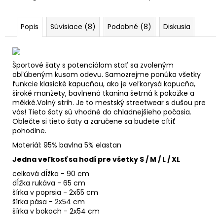
Popis
Súvisiace (8)
Podobné (8)
Diskusia
Športové šaty s potenciálom stať sa zvoleným
obľúbeným kusom odevu. Samozrejme ponúka všetky
funkcie klasické kapucňou, ako je veľkorysá kapucňa,
široké manžety, bavlnená tkanina šetrná k pokožke a
měkké.Volný strih. Je to mestský streetwear s dušou pre
vás! Tieto šaty sú vhodné do chladnejšieho počasia.
Oblečte si tieto šaty a zaručene sa budete cítiť
pohodlne.
Materiál: 95% bavlna 5% elastan
Jedna veľkosť sa hodí pre všetky S / M / L / XL
celková dĺžka - 90 cm
dĺžka rukáva - 65 cm
šírka v poprsia - 2x55 cm
šírka pása - 2x54 cm
šírka v bokoch - 2x54 cm