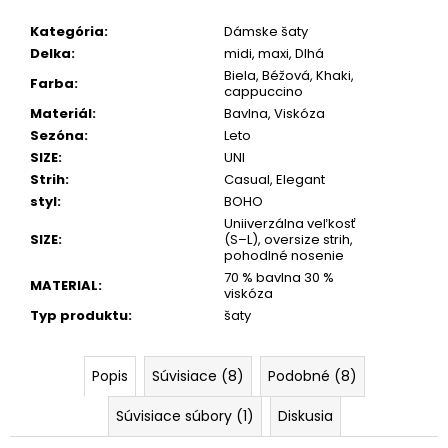
Kategória
:
Dámske šaty
Delka
:
midi, maxi, Dlhá
Biela, Béžová, Khaki,
Farba
:
cappuccino
Materiál
:
Bavlna, Viskóza
Sezóna
:
Leto
SIZE
:
UNI
Strih
:
Casual, Elegant
styl
:
BOHO
Uniiverzálna veľkosť
SIZE
:
(S–L), oversize strih,
pohodlné nosenie
70 % bavlna 30 %
MATERIAL
:
viskóza
Typ produktu
:
šaty
Popis
Súvisiace (8)
Podobné (8)
Súvisiace súbory (1)
Diskusia