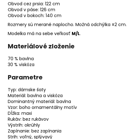
Obvod cez prsia: 122 cm
Obvod v páse: 126 cm
Obvod v bokoch: 140 cm
Rozmery sú merané naplocho. Možná odchýlka ±2 cm.
Modelka má na sebe veľkosť
M/L
.
Materiálové zloženie
70 % bavlna
30 % viskóza
Parametre
Typ: dámske šaty
Materiál: bavlna a viskóza
Dominantný materiál: bavlna
Vzor: boho ornamentálny motív
Dĺžka: maxi
Rukáv: bez rukávov
Výstrih: okrúhly
Zapínanie: bez zapínania
Strih: voľný, splývavý