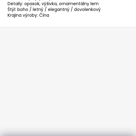
Detaily: opasok, výšivka, ornamentálny lem
Štýl: boho / letný / elegantný / dovolenkový
Krajina výroby: Čína
Z
á
p
ä
t
i
e