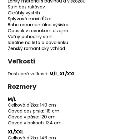
Ľahký materiál s bavlnou a viskózou
Strih bez rukávov
Okrúhly výstrih
Splývavá maxi dĺžka
Boho ornamentálna výšivka
Opasok v rovnakom dizajne
Voľný pohodlný strih
Ideálne na leto a dovolenku
Ženský romantický vzhľad
Veľkosti
Dostupné veľkosti:
M/L, XL/XXL
Rozmery
M/L
Celková dĺžka: 140 cm
Obvod cez prsia: 118 cm
Obvod v páse: 120 cm
Obvod v bokoch: 134 cm
XL/XXL
Celková dĺžka: 146 cm