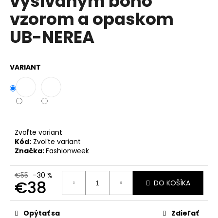
vyšívaným boho
č
z
a
vzorom a opaskom
5
m
hviezdičiek.
UB-NEREA
e
DÁMSKE
VARIANT
BAVLNENÉ
LETNÉ
ŠATY
BOHO
ITALY
A607
€25
Zvoľte variant
Kód:
Zvoľte variant
Značka:
Fashionweek
€55
–30 %
€38
DO KOŠÍKA
Jednotková
cena:
Opýtať sa
Zdieľať