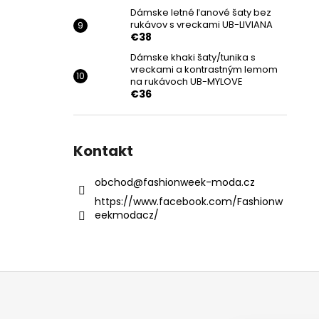
Dámske letné ľanové šaty bez
rukávov s vreckami UB-LIVIANA
€38
Dámske khaki šaty/tunika s
vreckami a kontrastným lemom
na rukávoch UB-MYLOVE
€36
Kontakt
obchod
@
fashionweek-moda.cz
https://www.facebook.com/Fashionw
eekmodacz/
Z
á
p