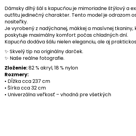
Dámsky dlhý šál s kapucňou je mimoriadne štýlový a e
outfitu jedinečný charakter. Tento model je odrazom osob
nositeľky.
Je vyrobený z nadýchanej, mäkkej a masívnej tkaniny, 
poskytuje maximálny komfort počas chladných dní.
Kapucňa dodáva šálu nielen eleganciu, ale aj prakticko
✨ Skvelý tip na originálny darček.
✨ Naše reálne fotografie.
Zloženie:
82 % akryl, 18 % nylon
Rozmery:
• Dĺžka cca 237 cm
• Šírka cca 32 cm
• Univerzálna veľkosť – vhodná pre všetkých