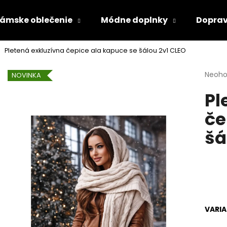
ámske oblečenie
Módne doplnky
Doprav
Pletená exkluzívna čepice ala kapuce se šálou 2v1 CLEO
Čo potrebujete nájsť?
Priem
Neoho
NOVINKA
hodno
Pl
produ
HĽADAŤ
je
če
0,0
z
šá
5
Odporúčame
hviezd
VARI