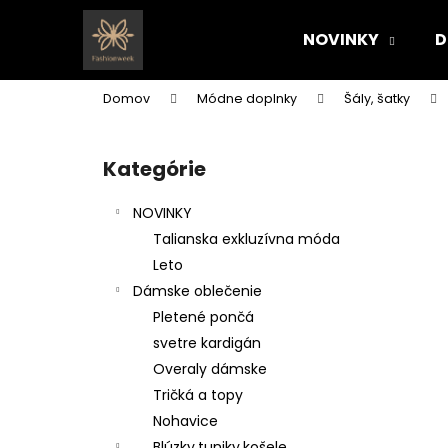
K
Prejsť
na
o
NOVINKY
D
obsah
Späť
Späť
š
do
do
í
Domov
Módne doplnky
Šály, šatky
k
obchodu
obchodu
B
o
Kategórie
Preskočiť
č
kategórie
n
NOVINKY
ý
Talianska exkluzívna móda
p
Leto
a
Dámske oblečenie
n
Pletené pončá
e
svetre kardigán
l
Overaly dámske
Tričká a topy
Nohavice
Blúzky,tuniky,košele