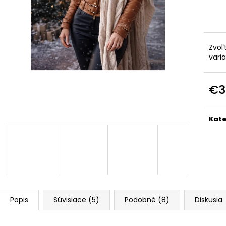
TALIANSKA POHODLNÁ TEPLÁKOVÁ
PREŠÍVANÁ, ASY
SÚPRAVA K6171G
KAPUCŇOU IT-
€44
€55
Pôvodne:
€90
Zvoľ
vari
€3
Jedn
cena
Kate
Popis
Súvisiace (5)
Podobné (8)
Diskusia