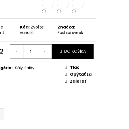
METRICKÁ BUNDA S
RAMOSA
te
Kód:
Zvoľte
Značka:
ant
variant
Fashionweek
2
DO KOŠÍKA
otková
:
Tlač
gória
:
Šály, šatky
Opýtať sa
Zdieľať