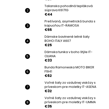
Talianska pohodlná tepláková
súprava K6171G
€44
Prešívaná, asymetrická bunda s
kapucňou IT-RAMOSA
€55
Dámske bavlnené letné šaty
BOHO ITALY A607
€25
Dámska tunika v boho štýle IT-
OLIANA
€33
Bunda Ramoneska MOTO BIKER
F1941
€62
Voľné šaty zo vzdušnej viskózy s
príveskom pre moletky IT-ASENA
€32
Voľné šaty zo vzdušnej viskózy s
príveskom pre moletky IT-UMMA
€35