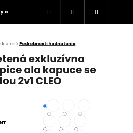
Hľadať
Prihlásenie
Nákupný
y a platby
Vrátenie tovaru
Napíšte nám
košík
erné
dnotené
Podrobnosti hodnotenia
tenie
etená exkluzívna
ktu
pice ala kapuce se
lou 2v1 CLEO
ičiek.
Nasledujúce
ANT