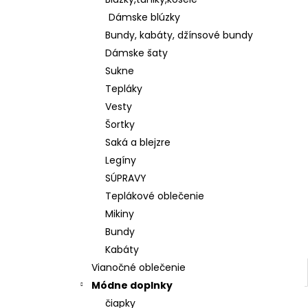
KOŠEĽOVÁ BLÚZKA Z ĽAHKEJ A
PRÍJEMNEJ BAVLNY K65622
Dámske blúzky
€28
Bundy, kabáty, džínsové bundy
Dámske šaty
Sukne
Tepláky
Vesty
Šortky
Saká a blejzre
Legíny
SÚPRAVY
Teplákové oblečenie
Mikiny
Bundy
Kabáty
Vianočné oblečenie
Módne doplnky
čiapky