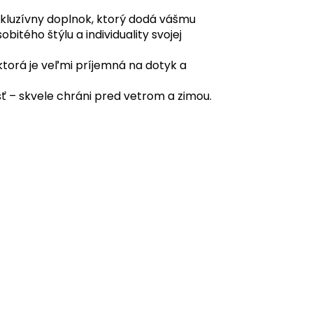
xkluzívny doplnok, ktorý dodá vášmu
itého štýlu a individuality svojej
ktorá je veľmi príjemná na dotyk a
sť – skvele chráni pred vetrom a zimou.