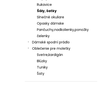
Rukavice
Šály, šatky
Slnečné okuliare
Opasky dámske
Pančuchy,nadkolienky,ponožky
čelenky
Dámské spodní prádlo
Oblečenie pre moletky
Svetre,kardigán
Blúzky
Tuniky
Šaty