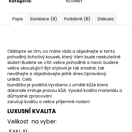
Kategória
:
NOVINKY
Popis
Súvisiace (8)
Podobné (8)
Diskusia
Obklopte se tím, co máte ráda a objednejte si tento
pohodlný lichotivý kousek, který Vám bude neskutečně
slušet! Budete se cítit velice pohodlně a navíc budete
velice okouzlující! Být stylová je tak snadné, tak
neváhejte a objednávejte ještě dnes.Opravdový
unikát. Celá
bundička je podšitá.Vyrobeno z umělé kůže která
dokonale imituje pravou kůži. Vysoká kvalita materiálu a
důmyslné zpracování
zaručují kvalitu a velice příjemné nošení
LUXUSNÍ KVALITA
Velikost na vyber:
S,M,L,XL