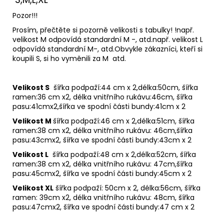
Pozor!!!
Prosím, přečtěte si pozorně velikosti s tabulky! !např.
velikost M odpovídá standardní M -, atd.např. velikost L
odpovídá standardní M-, atd.Obvykle zákazníci, kteří si
koupili S, si ho vyměnili za M atd.
Velikost S
šířka podpaží:44 cm x 2,délka:50cm, šířka
ramen:36 cm x2, délka vnitřního rukávu:46cm, šířka
pasu:41cmx2,šířka ve spodní části bundy:41cm x 2
Velikost M
šířka podpaží:46 cm x 2,délka:51cm, šířka
ramen:38 cm x2, délka vnitřního rukávu: 46cm,šířka
pasu:43cmx2, šířka ve spodní části bundy:43cm x 2
Velikost L
šířka podpaží:48 cm x 2,délka:52cm, šířka
ramen:38 cm x2, délka vnitřního rukávu: 47cm,šířka
pasu:45cmx2, šířka ve spodní části bundy:45cm x 2
Velikost XL
šířka podpaží: 50cm x 2, délka:56cm, šířka
ramen: 39cm x2, délka vnitřního rukávu: 48cm, šířka
pasu:47cmx2, šířka ve spodní části bundy:47 cm x 2