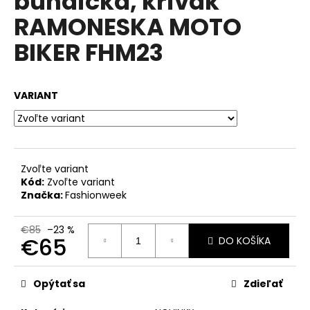
bundička, krivák
č
z
a
RAMONESKA MOTO
5
m
hviezdičiek.
BIKER FHM23
e
TALIANSKA
VARIANT
POHODLNÁ
TEPLÁKOVÁ
SÚPRAVA
K6171G
€44
Zvoľte variant
Kód:
Zvoľte variant
Značka:
Fashionweek
€85
–23 %
€65
DO KOŠÍKA
Jednotková
cena:
Opýtať sa
Zdieľať