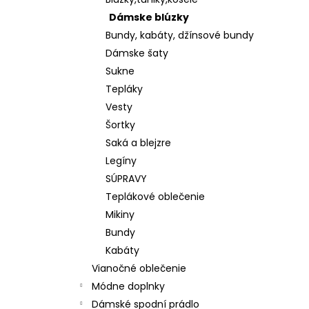
KOŠEĽOVÁ BLÚZKA Z ĽAHKEJ A
PRÍJEMNEJ BAVLNY K65622
Dámske blúzky
€28
Bundy, kabáty, džínsové bundy
Dámske šaty
Sukne
Tepláky
Vesty
Šortky
Saká a blejzre
Legíny
SÚPRAVY
Teplákové oblečenie
Mikiny
Bundy
Kabáty
Vianočné oblečenie
Módne doplnky
Dámské spodní prádlo