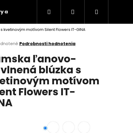
Hľadať
Prihlásenie
Nákupný
y a platby
Vrátenie tovaru
Napíšte nám
 kvetinovým motívom Silent Flowers IT-GINA
košík
erné
dnotené
Podrobnosti hodnotenia
tenie
mska ľanovo-
ktu
vlnená blúzka s
etinovým motívom
ičiek.
lent Flowers IT-
NA
Nasledujúce