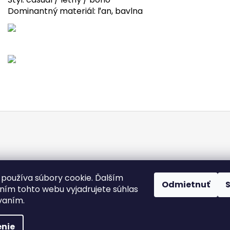
Dominantný materiál: ľan, bavlna
Doba dodania
Obchodné podmienky
Kontakty
Podmienky och
používa súbory cookie. Ďalším
Odmietnuť
Heureka.sk
ím tohto webu vyjadrujete súhlas
ívaním.
 práva vyhradené.
Upraviť nastavenie cookies
nie