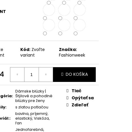
METRICKÁ BUNDA S
RAMOSA
ANT
te
Kód:
Zvoľte
Značka:
ant
variant
Fashionweek
4
DO KOŠÍKA
otková
:
Tlač
Dámske blúzky |
gória
:
Štýlové a pohodlné
Opýtať sa
blúzky pre ženy
Zdieľať
ily
:
s zlatou potlačou
bavlna, príjemný,
riál:
:
elastický, Viskóza,
ľan
Jednofarebná,