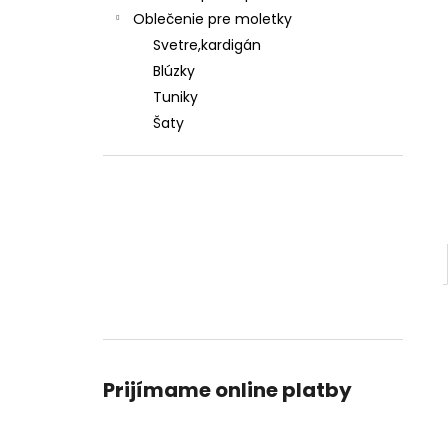
Oblečenie pre moletky
Svetre,kardigán
Blúzky
Tuniky
Šaty
Prijímame online platby