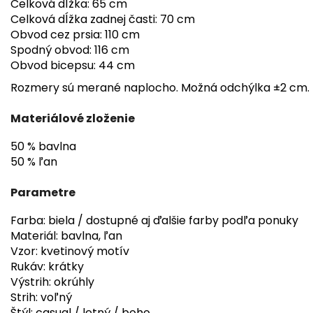
Celková dĺžka: 65 cm
Celková dĺžka zadnej časti: 70 cm
Obvod cez prsia: 110 cm
Spodný obvod: 116 cm
Obvod bicepsu: 44 cm
Rozmery sú merané naplocho. Možná odchýlka ±2 cm.
Materiálové zloženie
50 % bavlna
50 % ľan
Parametre
Farba: biela / dostupné aj ďalšie farby podľa ponuky
Materiál: bavlna, ľan
Vzor: kvetinový motív
Rukáv: krátky
Výstrih: okrúhly
Strih: voľný
Štýl: casual / letný / boho