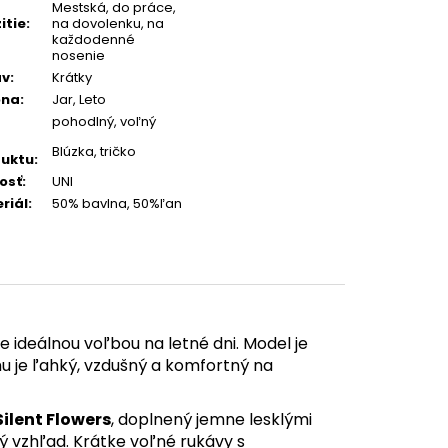
Mestská, do práce,
itie
:
na dovolenku, na
každodenné
nosenie
áv
:
Krátky
óna
:
Jar, Leto
pohodlný, voľný
Blúzka, tričko
uktu
:
osť
:
UNI
riál
:
50% bavlna, 50%ľan
 ideálnou voľbou na letné dni. Model je
u je ľahký, vzdušný a komfortný na
Silent Flowers
, doplnený jemne lesklými
ý vzhľad. Krátke voľné rukávy s