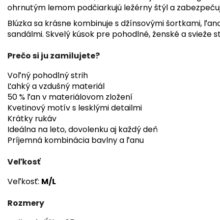
ohrnutým lemom podčiarkujú ležérny štýl a zabezpeču
Blúzka sa krásne kombinuje s džínsovými šortkami, ľan
sandálmi. Skvelý kúsok pre pohodlné, ženské a svieže st
Prečo si ju zamilujete?
Voľný pohodlný strih
Ľahký a vzdušný materiál
50 % ľan v materiálovom zložení
Kvetinový motív s lesklými detailmi
Krátky rukáv
Ideálna na leto, dovolenku aj každý deň
Príjemná kombinácia bavlny a ľanu
Veľkosť
Veľkosť:
M/L
Rozmery