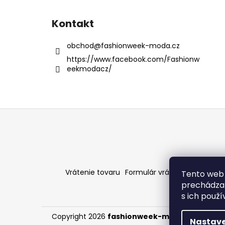
Kontakt
obchod
@
fashionweek-moda.cz
https://www.facebook.com/Fashionw
eekmodacz/
Z
á
p
ä
t
Vrátenie tovaru
Formulár vrátenia - stiahni
Tento web 
i
prechádzan
e
s ich použ
Copyright 2026
fashionweek-moda.sk
. Všetky
Nastave