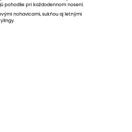
jú pohodlie pri každodennom nosení.
ovými nohavicami, sukňou aj letnými
ylingy.