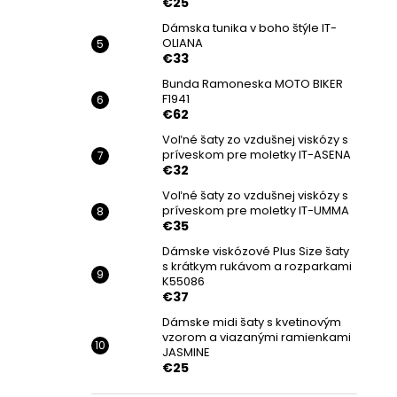
€25
Dámska tunika v boho štýle IT-
OLIANA
€33
Bunda Ramoneska MOTO BIKER
F1941
€62
Voľné šaty zo vzdušnej viskózy s
príveskom pre moletky IT-ASENA
€32
Voľné šaty zo vzdušnej viskózy s
príveskom pre moletky IT-UMMA
€35
Dámske viskózové Plus Size šaty
s krátkym rukávom a rozparkami
K55086
€37
Dámske midi šaty s kvetinovým
vzorom a viazanými ramienkami
JASMINE
€25