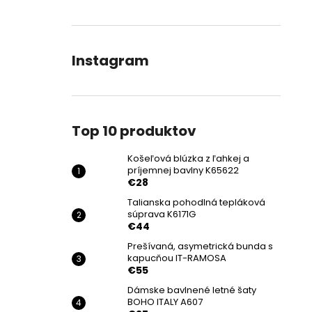
Instagram
Top 10 produktov
Košeľová blúzka z ľahkej a
príjemnej bavlny K65622
€28
Talianska pohodlná tepláková
súprava K6171G
€44
Prešívaná, asymetrická bunda s
kapucňou IT-RAMOSA
€55
Dámske bavlnené letné šaty
BOHO ITALY A607