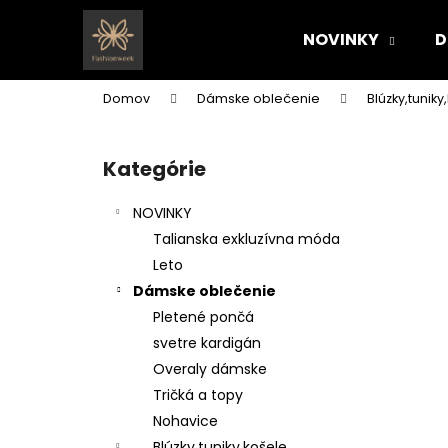
K
Prejsť
na
o
NOVINKY
D
obsah
Späť
Späť
š
do
do
í
Domov
Dámske oblečenie
Blúzky,tuniky
k
obchodu
obchodu
B
o
Kategórie
Preskočiť
č
kategórie
n
NOVINKY
ý
Talianska exkluzívna móda
p
Leto
a
Dámske oblečenie
n
Pletené pončá
e
svetre kardigán
l
Overaly dámske
Tričká a topy
Nohavice
Blúzky,tuniky,košele