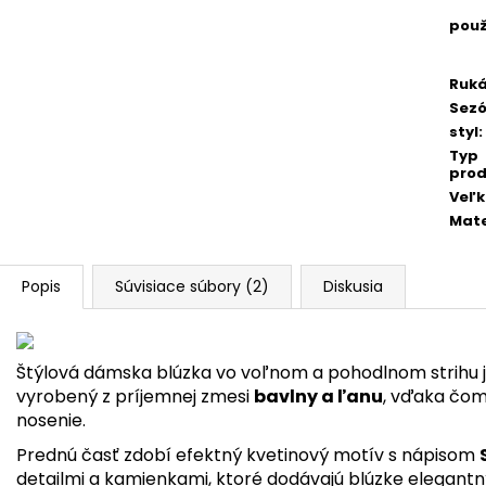
použ
Ruk
Sez
styl
:
Typ
prod
Veľk
Mate
Popis
Súvisiace súbory (2)
Diskusia
Štýlová dámska blúzka vo voľnom a pohodlnom strihu je
vyrobený z príjemnej zmesi
bavlny a ľanu
, vďaka čom
nosenie.
Prednú časť zdobí efektný kvetinový motív s nápisom
detailmi a kamienkami, ktoré dodávajú blúzke elegantn