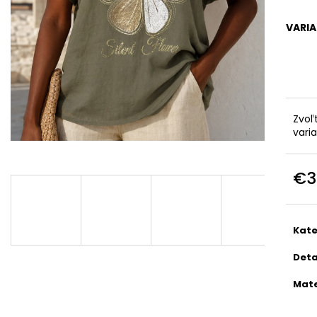
TALIANSKA POHODLNÁ TEPLÁKOVÁ
PREŠÍVANÁ, ASY
SÚPRAVA K6171G
KAPUCŇOU IT-
VARI
€44
€55
Pôvodne:
€90
Zvoľ
vari
€3
Jedn
cena
Kate
Deta
Mate