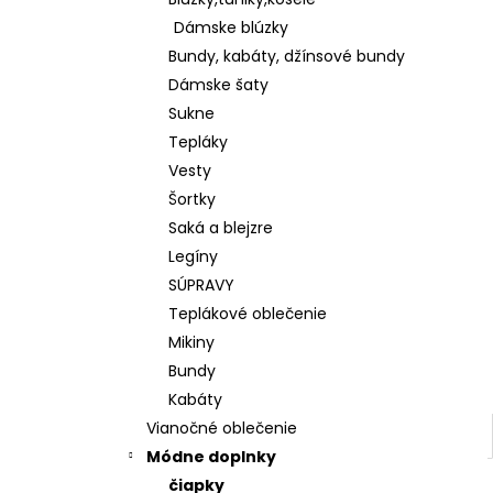
KOŠEĽOVÁ BLÚZKA Z ĽAHKEJ A
PRÍJEMNEJ BAVLNY K65622
Dámske blúzky
€28
Bundy, kabáty, džínsové bundy
Dámske šaty
Sukne
Tepláky
Vesty
Šortky
Saká a blejzre
Legíny
SÚPRAVY
Teplákové oblečenie
Mikiny
Bundy
Kabáty
Vianočné oblečenie
Módne doplnky
čiapky