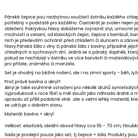
Pánské čepice jsou nezbytnou součástí šatníku každého chlap
potřebný v podstatě pro každého. Častokrát je zvolen nejen ja
oblečení. Pokrývkou hlavy dokážeme zvýraznit styl, umocnit 
možností a variant, od klasických čepic, čepice s bambulí, bare
nich je především ochránit před chladem či sluncem a zárove
hlavy.Pánská šála z vlny či pánská šála z bavlny, případně je
chladných a sychravých dní. Jedná se o pánský doplněk, kter
pokud se nacházejí v šatníku ve více barvách či materiálovýc
pro přítele, známého či manžela.
Set je vhodný na běžné nošení, ale i na zimní sporty - běh, lyž
Proč právě bavlna a akryl?
Akryl je také souhrnné označení pro několik druhů syntetickýc
vyprodukoval v roce 1941 a měl sloužit jako náhrada drahé a má
opravdu až příliš podobné vlně. Jde o velmi lehký materiál, k
se udržuje v dobrém stavu.
Materiál: bavlna + akryl
Velikost: elastická, ideální obvod hlavy cca 55 - 70 cm, hlou
Sada je prodejní pouze jako set, tj čepice + šála. Produkty js