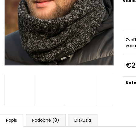
VARI
TALIANSKA POHODLNÁ TEPLÁKOVÁ
PREŠÍVANÁ, ASY
SÚPRAVA K6171G
KAPUCŇOU IT-
€44
€55
Pôvodne:
€90
Zvoľ
vari
€2
Jedn
cena
Kate
Popis
Podobné (8)
Diskusia