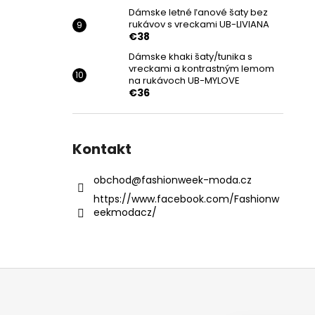
Dámske letné ľanové šaty bez
rukávov s vreckami UB-LIVIANA
€38
Dámske khaki šaty/tunika s
vreckami a kontrastným lemom
na rukávoch UB-MYLOVE
€36
Kontakt
obchod
@
fashionweek-moda.cz
https://www.facebook.com/Fashionw
eekmodacz/
Z
á
p