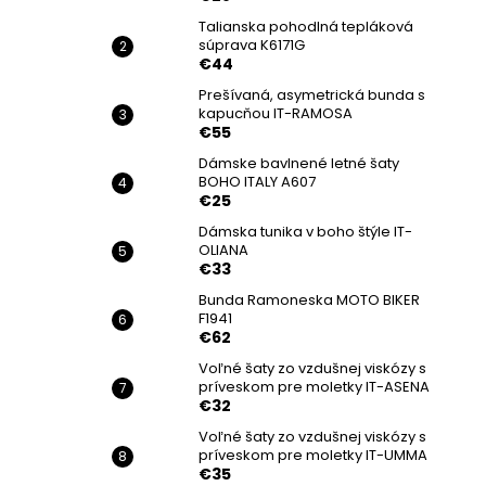
Talianska pohodlná tepláková
súprava K6171G
€44
Prešívaná, asymetrická bunda s
kapucňou IT-RAMOSA
€55
Dámske bavlnené letné šaty
BOHO ITALY A607
€25
Dámska tunika v boho štýle IT-
OLIANA
€33
Bunda Ramoneska MOTO BIKER
F1941
€62
Voľné šaty zo vzdušnej viskózy s
príveskom pre moletky IT-ASENA
€32
Voľné šaty zo vzdušnej viskózy s
príveskom pre moletky IT-UMMA
€35