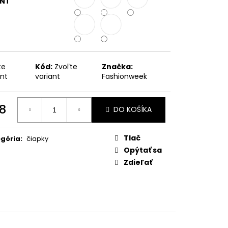
ANT
METRICKÁ BUNDA S
RAMOSA
te
Kód:
Zvoľte
Značka:
ant
variant
Fashionweek
8
DO KOŠÍKA
otková
:
Tlač
gória
:
čiapky
Opýtať sa
Zdieľať