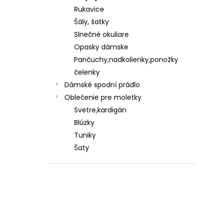
Rukavice
Šály, šatky
Slnečné okuliare
Opasky dámske
Pančuchy,nadkolienky,ponožky
čelenky
Dámské spodní prádlo
Oblečenie pre moletky
Svetre,kardigán
Blúzky
Tuniky
Šaty