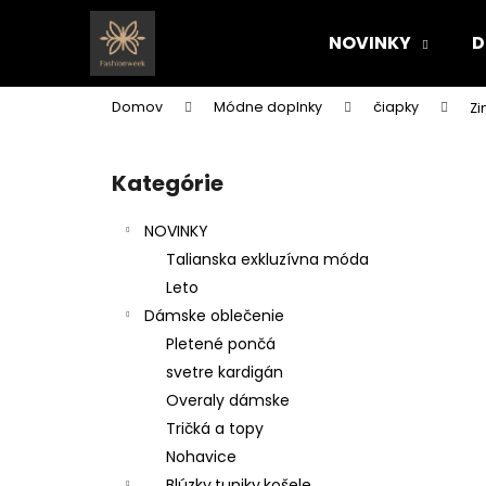
K
Prejsť
na
o
NOVINKY
D
obsah
Späť
Späť
š
do
do
í
Domov
Módne doplnky
čiapky
Zi
k
obchodu
obchodu
B
o
Kategórie
Preskočiť
č
kategórie
n
NOVINKY
ý
Talianska exkluzívna móda
p
Leto
a
Dámske oblečenie
n
Pletené pončá
e
svetre kardigán
l
Overaly dámske
Tričká a topy
Nohavice
Blúzky,tuniky,košele