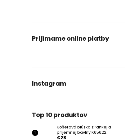
Prijímame online platby
Instagram
Top 10 produktov
Košeľová blúzka z ľahkej a
príjemnej bavlny K65622
€28