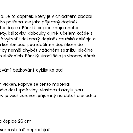
a. Je to doplněk, který je v chladném období
ko potřeba, ale jako příjemný doplněk
jeho dojem. Pánské čepice mají mnoho
ty, kšiltovky, klobouky a jiné. Účelem každé z
ň vytvořit dokonalý doplněk mužské obličeje a
jich kombinace jsou ideálním doplňkem do
ý by neměl chybět v žádném šatníku. Ideálně
h složeních. Pánský zimní šála je vhodný dárek
ování, běžkování, cyklistika atd
h vláken. Poprvé se tento materiál
lo dostupné vlny. Vlastnosti akrylu jsou
terý je však zároveň příjemný na dotek a snadno
bka čepice 26 cm
ou samostatně neprodejné.