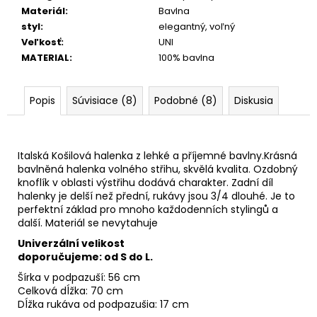
Materiál
:
Bavlna
styl
:
elegantný, voľný
Veľkosť
:
UNI
MATERIAL
:
100% bavlna
Popis
Súvisiace (8)
Podobné (8)
Diskusia
Italská Košilová halenka z lehké a příjemné bavlny.Krásná
bavlněná halenka volného střihu, skvělá kvalita. Ozdobný
knoflík v oblasti výstřihu dodává charakter. Zadní díl
halenky je delší než přední, rukávy jsou 3/4 dlouhé. Je to
perfektní základ pro mnoho každodenních stylingů a
další. Materiál se nevytahuje
Univerzální velikost
doporučujeme: od S do L.
Šírka v podpazuší: 56 cm
Celková dĺžka: 70 cm
Dĺžka rukáva od podpazušia: 17 cm