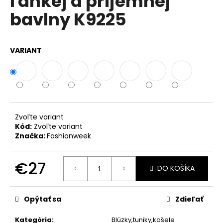
ľahkej a príjemnej
č
z
a
bavlny K9225
5
m
hviezdičiek.
e
VARIANT
DÁMSKA
TUNIKA
V
BOHO
ŠTÝLE
IT-
OLIANA
Zvoľte variant
Kód:
Zvoľte variant
€33
Značka:
Fashionweek
€27
DO KOŠÍKA
Jednotková
cena:
Opýtať sa
Zdieľať
Kategória
:
Blúzky,tuniky,košele